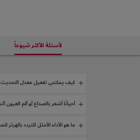
لأسئلة الأكثر شيوعاً
كيف يمكنني تفعيل معدل التحديث المتغير (-Sync / FreeSync Premium / G-Sync Compatible
أحيانًا أشعر بالصداع أو ألم العيون
ما هو الأداء الأمثل للتردد بالهرتز للمستخدمين لتشغيل وظيفة "yAc", "DyAc