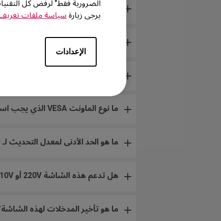
الضرورية فقط" لرفض كل التقني
أي النماذج متوافقة مع PS5 و Xbox Series X/S لنسبة التحديث المتغيرة (VRR)؟
يرجى زيارة
سياسة ملفات تعريف ا
هل شاشتي تدعم NVIDIA G-Sync Compatible؟
الإعدادات
هل شاشتي تدعم ميزة XL Setting to Share؟ وكيف يمكنني الحصول عليها؟
ما نوع الماونت VESA الذي يجب استخدامه على هذه الشاشة؟
ما هو الحد الأدنى لمعدل التحديث لـ DyAc / DyAc+ للعمل؟
هل تدعم هذه الشاشة 220V أو 110V؟
ما هو تأخير المدخلات لهذه الشاشة؟