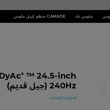
وس
ماوس باد
CAMADE منظم كيبل ماوس
سلسلة S
ملحق
دريع
S1-C (M)
SKATEZ
تش
S2-C (S)
yAc⁺ ™ 24.5-inch
240Hz (جيل قديم)
الرجوع إلى المنتجات