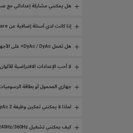
هل يمكنني مشاركة إعداداتي مع صديق لا تتو
إذا كانت لدي أسئلة إضافية عن XL Setting to Share، أين يمكنني الحصول على المساعدة؟
هل تعمل DyAc / DyAc+ على الأجهزة المنزلية؟
لا أحب الإعدادات الافتراضية للألوا
جهازي المحمول أو بطاقة الرسوميات الخاصة بي ليس بها منفذ DP، هل 
لماذا لا يمكنني تمكين وظيفة DyAc / DyAc+ / DyAc 2 وFreesync Premium / المزامنة التكيفية في نفس الوقت؟
كيف يمكنني تشغيل 240Hz/360Hz؟