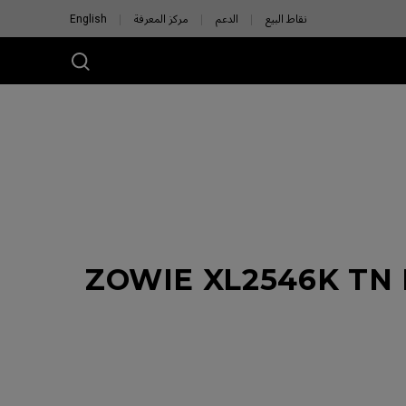
نقاط البيع
الدعم
مركز المعرفة
English
ZOWIE XL2546K TN D