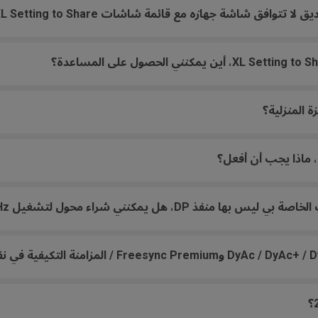
افق شاشة جهازه مع قائمة شاشات XL Setting to Share؟
ن، ماذا يجب أن أفعل؟
يمكنني شراء محول لتشغيل 144Hz، 240Hz أو 360Hz؟