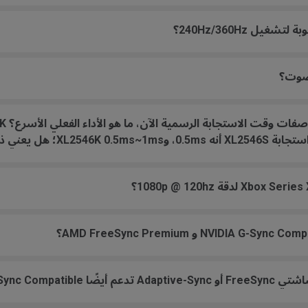
يل 240Hz/360Hz؟
صوت؟
ذلك أن XL2546S أسرع؟
NVIDIA G-Sync C؟