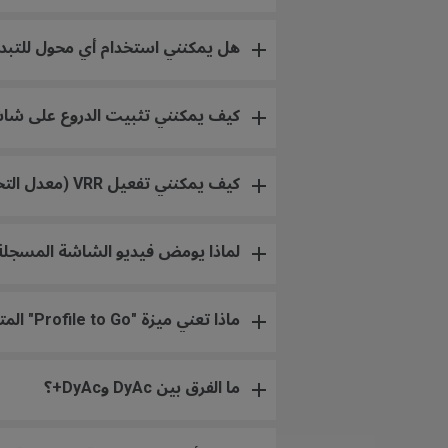
هل يمكنني استخدام أي محول للتبديل
كيف يمكنني تثبيت الدروع على شاشة WIE
كيف يمكنني تفعيل VRR (معدل التحديث المتغير) على PS5 وXbox Series X/S لشاشات ZOWIE؟
لماذا يومض فيديو الشاشة المسجلة
ماذا تعني ميزة "Profile to Go" المتوفرة في شاشات الألعاب المختارة؟
ما الفرق بين DyAc وDyAc+؟