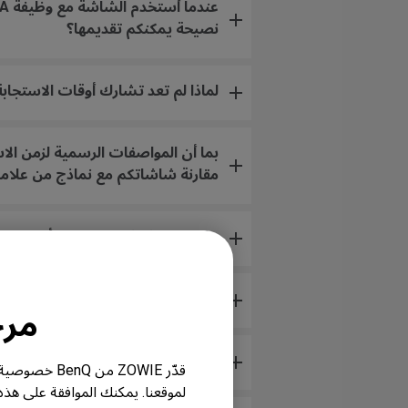
نصيحة يمكنكم تقديمها؟
لماذا لم تعد تشارك أوقات الاستجابة لنماذج XL وRL على موقع
بما أن المواصفات الرسمية لزمن الاس
مقارنة شاشاتكم مع نماذج من علاما
هل جميع شاشات ZOWIE أو طرازات معينة فقط خالية من الزئبق؟
ما الفرق بين FreeSync، FreeSync Premium، وFreeSync Premium Pro (أو FreeSync 2)؟
مرحباً
ما هو إعداد XL للمشاركة؟ كيف يعمل؟
قدّر ZOWIE 
لموقعنا. يمكنك الموافقة على هذ