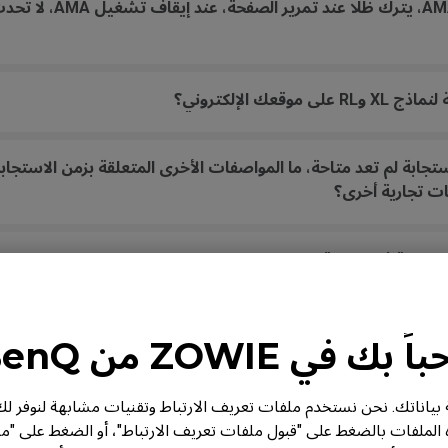
عندما أستخدم الشاشة مع و
ك الإلكتروني؟
تجابة لم تعد متاحة، ما المواصفات الأخرى المتعلقة بزمن الاستجاب
ت تجارية أخرى؟
 بك في ZOWIE من BenQ
من BenQ خصوصية بياناتك. نحن نستخدم ملفات تعريف الارتباط وتقنيات مشابهة لنوف
ه الملفات بالضغط على "قبول ملفات تعريف الارتباط"، أو الضغط على "م