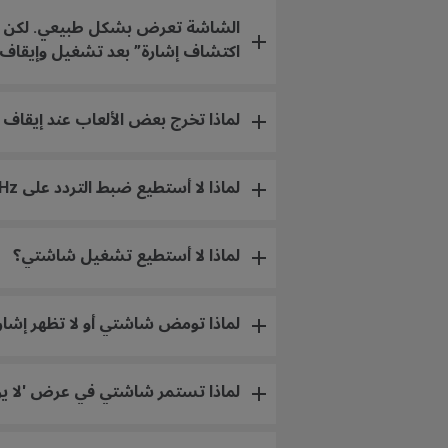
الشاشة تعرض بشكل طبيعي. لكن لا يمك
اكتشاف إشارة” بعد تشغيل وإيقاف ت
لماذا تخرج بعض الألعاب عند إيقاف أو تشغيل  / Adaptive-Sync
لماذا لا أستطيع ضبط التردد على 240Hz/360Hz على شاشتي؟
لماذا لا أستطيع تشغيل شاشتي؟
لماذا تومض شاشتي أو لا تظهر إشا
لماذا تستمر شاشتي في عرض 'لا يوجد إشارة' مع أن كابل playPort