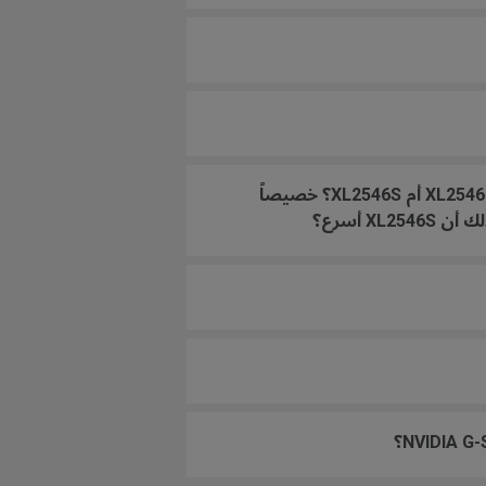
بما أنني لا أستطيع الحصول على مواصفات وقت الاستجابة الرسمية الآن، ما هو الأداء الفعلي الأسرع؟ XL2546K أم XL2546S؟ خصيصاً