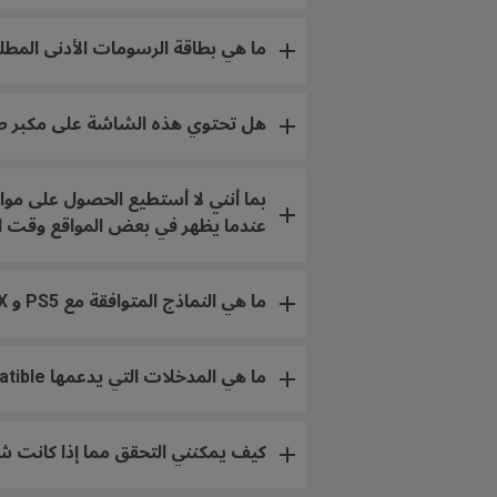
ما هي بطاقة الرسومات الأدنى المطلوبة لتشغ
هل تحتوي هذه الشاشة على مكبر 
عندما يظهر في بعض المواقع وقت استجابة XL2546S أنه 0.5ms، وXL2546K 0.5ms~1ms؛ هل يعني 
ما هي النماذج المتوافقة مع PS5 و Xbox Series X لدقة 1080p @ 120hz؟
ما هي المدخلات التي يدعمها NVIDIA G-Sync Compatible و AMD FreeSync Premium؟
كيف يمكنني التحقق مما إذا كانت شاشتي FreeSync أو Adaptive-Sync تدعم أيضًا ompatible