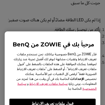
جربت كل ما سبق.
إذا لم يكن LED الطاقة مضاءً أو لم يكن هناك صوت صفير:
تأكد من توصيل سلك الطاقة.
غير سلك الطاقة وحاول مرة أخرى.
تحقق مما إذا كان هناك صوت صفير عند الضغط على
مرحباً بك في ZOWIE من BenQ
مفتاح القائمة.
قدّر ZOWIE من BenQ خصوصية بياناتك. نحن نستخدم ملفات
تحقق مما إذا كان هناك شعار ZOWIE عند التشغيل.
تعريف الارتباط وتقنيات مشابهة لنوفر لك أفضل تجربة عند زيارتك
يرجى
الاتصال بنا
للحصول على مساعدة إضافية بعد
لموقعنا. يمكنك الموافقة على هذه الملفات بالضغط على "قبول
تجربة كل ما سبق.
ملفات تعريف الارتباط"، أو الضغط على "ملفات تعريف الارتباط
الضرورية فقط" لرفض كل التقنيات غير الأساسية. يمكنك
الإعدادات
تخصيص
الخاصة بك في أي وقت من هنا. لمزيد من
المعلومات، يرجى زيارة
سياسة ملفات تعريف الارتباط
و
سياسة
الخصوصية
الخاصة بنا.
هل كانت هذه المعلومات مفيدة؟
قبول ملفات تعريف الارتباط