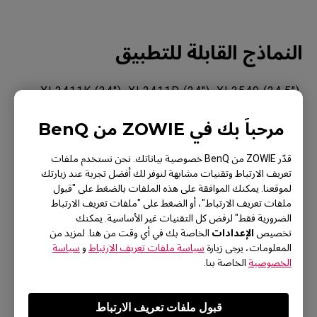
النماذج القابلة للتطبيق
XL2411K (24"), XL2411P (24"), XL2540 (24.5"),
XL2540K (24.5"), XL2546 (24.5"), XL2546K (24.5"),
مرحباً بك في ZOWIE من BenQ
XL2546S (24.5"), XL2546X (24.5"), XL2546X+,
XL2566K (24.5"), XL2566X+ (24.1"), XL2586X
قدّر ZOWIE من BenQ خصوصية بياناتك. نحن نستخدم ملفات
تعريف الارتباط وتقنيات مشابهة لنوفر لك أفضل تجربة عند زيارتك
(24.1"), XL2731 (27"), XL2731K (27"), XL2740 (27"),
لموقعنا. يمكنك الموافقة على هذه الملفات بالضغط على "قبول
XL2746K (27"), XL2746S (27")
ملفات تعريف الارتباط"، أو الضغط على "ملفات تعريف الارتباط
الضرورية فقط" لرفض كل التقنيات غير الأساسية. يمكنك
الإعدادات
تخصيص
الخاصة بك في أي وقت من هنا. لمزيد من
المعلومات، يرجى زيارة
سياسة ملفات تعريف الارتباط
و
سياسة
الخصوصية
الخاصة بنا.
هل كانت هذه المعلومات مفيدة؟
قبول ملفات تعريف الارتباط
نعم
لا