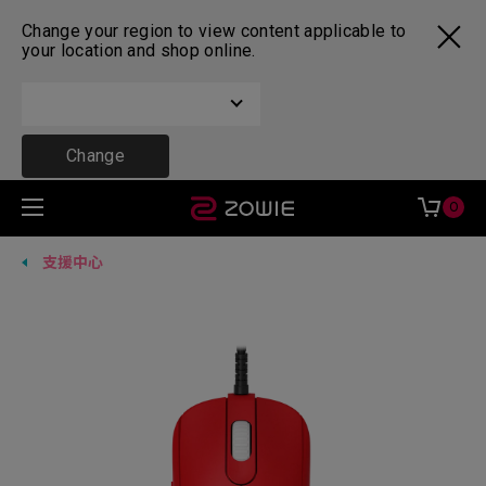
Change your region to view content applicable to
your location and shop online.
Change
0
支援中心