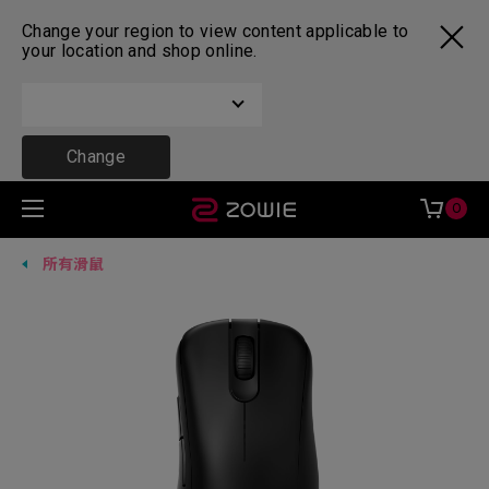
Change your region to view content applicable to
your location and shop online.
Change
0
所有滑鼠