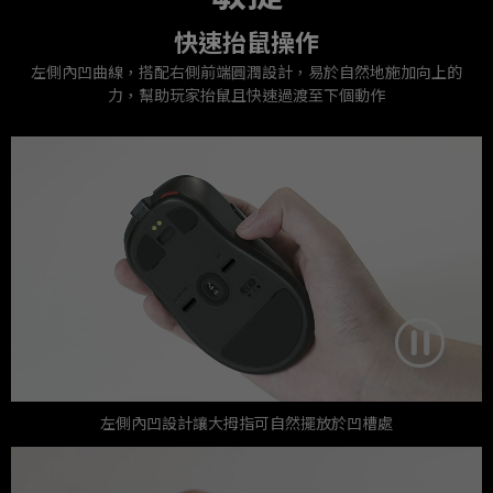
快速抬鼠操作
左側內凹曲線，搭配右側前端圓潤設計，易於自然地施加向上的
力，幫助玩家抬鼠且快速過渡至下個動作
左側內凹設計讓大拇指可自然擺放於凹槽處