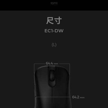
sync
尺寸
EC1-DW
(L)