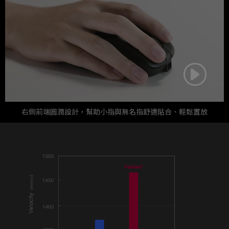
右側前端圓潤設計，幫助小指與無名指舒適貼合、輕鬆置放