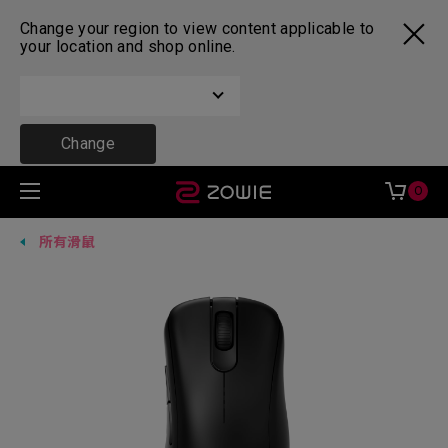
Change your region to view content applicable to
your location and shop online.
Change
0
所有滑鼠