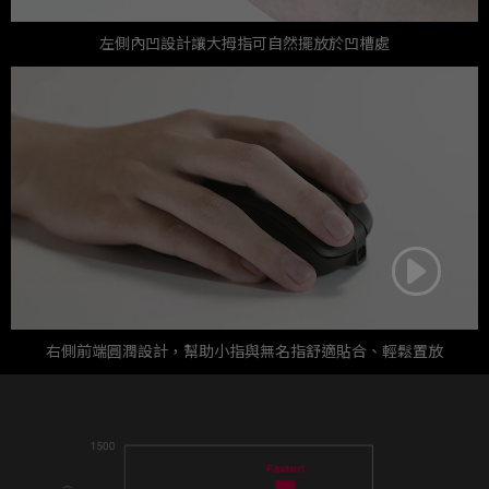
左側內凹設計讓大拇指可自然擺放於凹槽處
右側前端圓潤設計，幫助小指與無名指舒適貼合、輕鬆置放