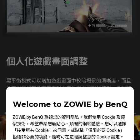
個人化遊戲畫面調整
黑平衡模式可以增加遊戲畫面中較暗場景的清晰度，而且
並不影響到其他亮部表現而產生畫面過曝的情形。色彩飽
和度能調整遊戲色調讓區分敵人更輕鬆。切換不同螢幕預
Welcome to ZOWIE by BenQ
載設定應用於不同遊戲與使用情境。
ZOWIE by BenQ 重視您的資料隱私。我們使用 Cookie 及類
似技術，希望帶給您最貼心、順暢的網站體驗。您可以選擇
「接受所有 Cookie」來同意，或點擊「僅限必要 Cookie」
拒絕非必要的功能。隨時可在這裡調整您的 Cookie 設定。