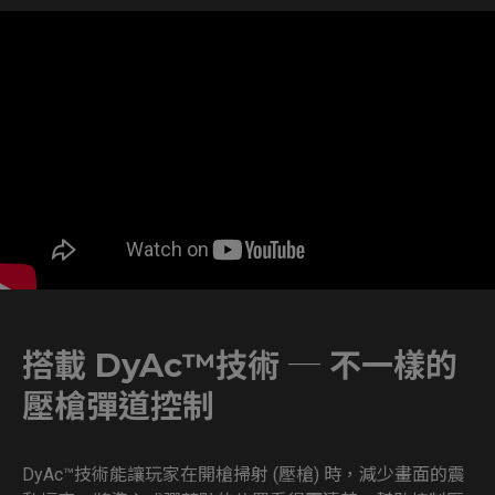
搭載 DyAc™技術 ─ 不一樣的
壓槍彈道控制
DyAc™技術能讓玩家在開槍掃射 (壓槍) 時，減少畫面的震