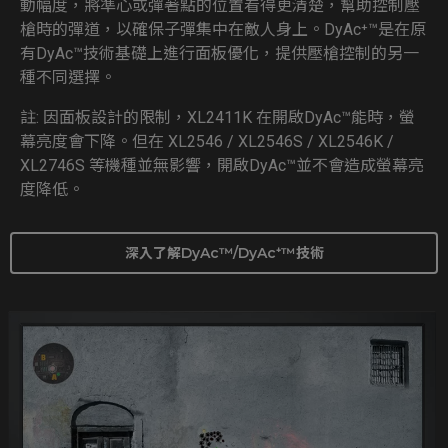
動幅度，將準心或彈著點的位置看得更清楚，幫助控制壓
槍時的彈道，以確保子彈集中在敵人身上。DyAc⁺™是在原
有DyAc™技術基礎上進行面板優化，提供壓槍控制的另一
種不同選擇。
註: 因面板設計的限制，XL2411K 在開啟DyAc™能時，螢
幕亮度會下降。但在 XL2546 / XL2546S / XL2546K /
XL2746S 等機種並無影響，開啟DyAc™並不會造成螢幕亮
度降低。
深入了解DyAc™/DyAc⁺™技術