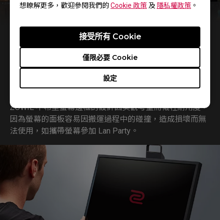
想瞭解更多，歡迎參閱我們的
Cookie 政策
及
隱私權政策
。
接受所有 Cookie
僅限必要 Cookie
重視耐用大於美觀
設定
ZOWIE 不希望螢幕邊框的設計因美觀考量而犧牲耐用度，
因為螢幕的面板容易因搬運過程中的碰撞，造成損壞而無
法使用，如攜帶螢幕參加 Lan Party。