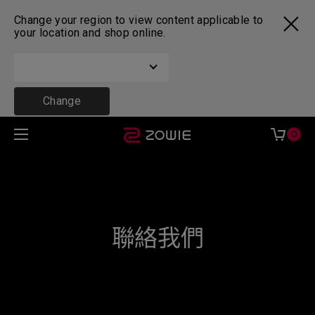
Change your region to view content applicable to
your location and shop online.
Change
0
聯絡我們