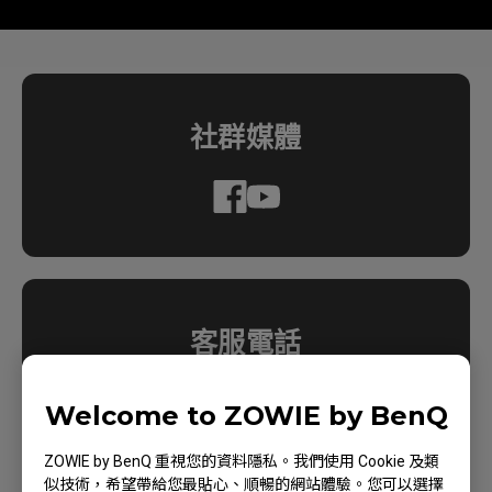
社群媒體
客服電話
客服專線
Welcome to ZOWIE by BenQ
0800-027-427
手機請撥付費專線
ZOWIE by BenQ 重視您的資料隱私。我們使用 Cookie 及類
似技術，希望帶給您最貼心、順暢的網站體驗。您可以選擇
02-2162-1666