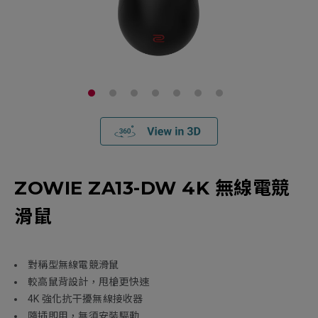
ZOWIE ZA13-DW 4K 無線電競
滑鼠
對稱型無線電競滑鼠
較高鼠背設計，甩槍更快速
4K 強化抗干擾無線接收器
隨插即用，無須安裝驅動