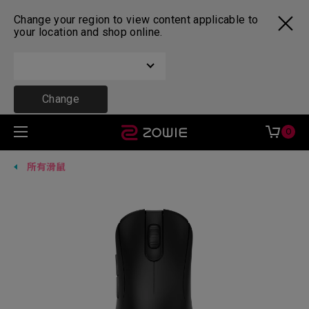
Change your region to view content applicable to
your location and shop online.
Change
0
所有滑鼠