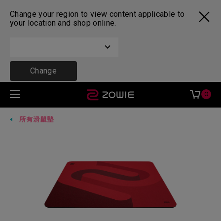
Change your region to view content applicable to
your location and shop online.
Change
0
所有滑鼠墊