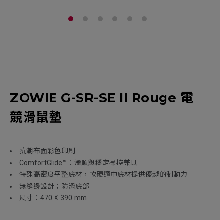
ZOWIE G-SR-SE II Rouge 電
競滑鼠墊
抗潮布面彩色印刷
ComfortGlide™：滑順與穩定操控兼具
特殊高密度平整底材，軟硬適中底材提供優越的制動力
無縫邊設計；防滑底部
尺寸：470 X 390 mm