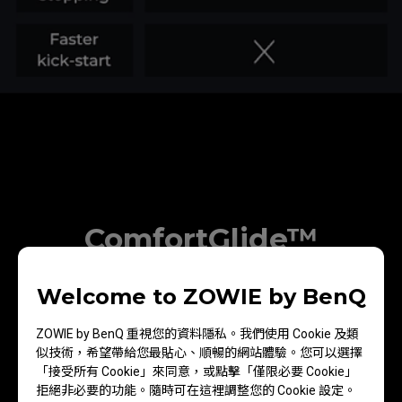
ZOWIE
ComfortGlide™
舒適滑順 穩定操控
Welcome to ZOWIE by BenQ
ZOWIE by BenQ 重視您的資料隱私。我們使用 Cookie 及類
順暢滑動感讓滑鼠啟動變得更容易，提供多角度移
似技術，希望帶給您最貼心、順暢的網站體驗。您可以選擇
動和長距離瞄準時的機動性，同時擁有急煞的穩定
「接受所有 Cookie」來同意，或點擊「僅限必要 Cookie」
操控感
拒絕非必要的功能。隨時可在這裡調整您的 Cookie 設定。