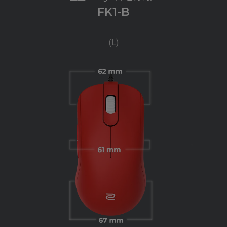
FK1-B
(L)