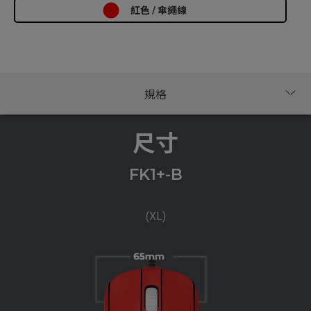
紅色 / 傘繩線
尺寸
FK1+-B
(XL)