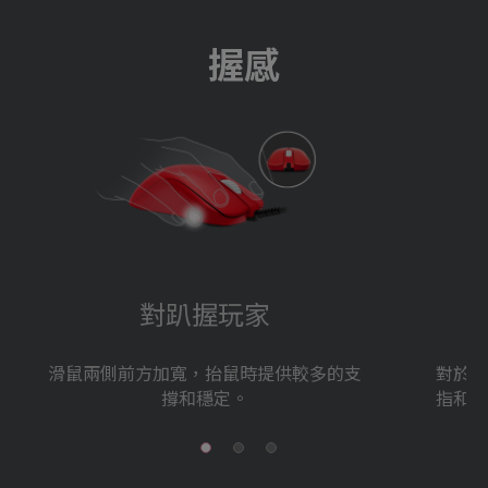
握感
對趴握玩家
滑鼠兩側前方加寬，抬鼠時提供較多的支
對於抓
撐和穩定。
指和小