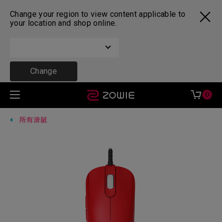
Change your region to view content applicable to
your location and shop online.
Change
0
所有滑鼠