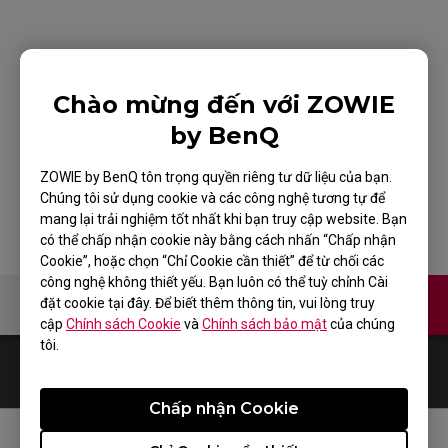
ZOWIE ZA11 Mouse
Chào mừng đến với ZOWIE
for Esports White
by BenQ
Edition
ZOWIE by BenQ tôn trọng quyền riêng tư dữ liệu của bạn.
Chúng tôi sử dụng cookie và các công nghệ tương tự để
mang lại trải nghiệm tốt nhất khi bạn truy cập website. Bạn
có thể chấp nhận cookie này bằng cách nhấn “Chấp nhận
Cookie”, hoặc chọn “Chỉ Cookie cần thiết” để từ chối các
công nghệ không thiết yếu. Bạn luôn có thể tuỳ chỉnh Cài
Liên hệ
Video
đặt cookie tại đây. Để biết thêm thông tin, vui lòng truy
cập
Chính sách Cookie
và
Chính sách bảo mật
của chúng
tôi.
0
Results
Default
Chấp nhận Cookie