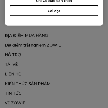
Chỉ Cookie cần thiết
THEO DÕI ZOWIE
Cài đặt
ĐỊA ĐIỂM MUA HÀNG
Địa điểm trải nghiệm ZOWIE
HỖ TRỢ
TẢI VỀ
LIÊN HỆ
KIẾN THỨC SẢN PHẨM
TIN TỨC
VỀ ZOWIE