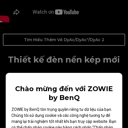
Tìm Hiểu Thêm Về DyAc/DyAc⁺/DyAc 2
Thiết kế đèn nền kép mới
Với công nghệ đèn nền kép, DyAc 2 nâng cao hiệu
suất giảm nhòe trong khi vẫn cung cấp ánh sáng
Chào mừng đến với ZOWIE
dịu nhẹ, giúp cho đôi mắt dễ dàng thích nghi hơn.
by BenQ
CS2
VALORANT
ZOWIE by BenQ tôn trọng quyền riêng tư dữ liệu của bạn.
Chúng tôi sử dụng cookie và các công nghệ tương tự để
mang lại trải nghiệm tốt nhất khi bạn truy cập website. Bạn
có thể chấp nhận cookie này bằng cách nhấn “Chấp nhận