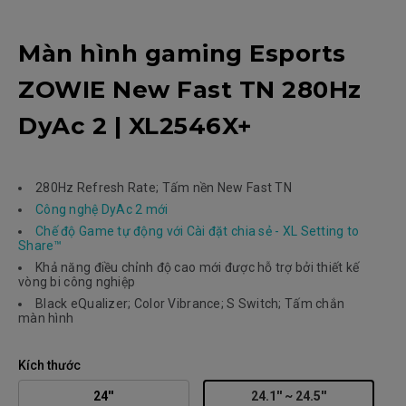
Màn hình gaming Esports
ZOWIE New Fast TN 280Hz
DyAc 2 | XL2546X+
280Hz Refresh Rate; Tấm nền New Fast TN
Công nghệ DyAc 2 mới
Chế độ Game tự động với Cài đặt chia sẻ - XL Setting to
Share™
Khả năng điều chỉnh độ cao mới được hỗ trợ bởi thiết kế
vòng bi công nghiệp
Black eQualizer; Color Vibrance; S Switch; Tấm chắn
màn hình
Kích thước
24''
24.1'' ~ 24.5''