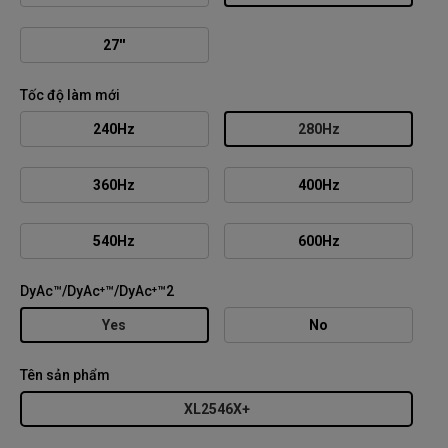
27''
Tốc độ làm mới
240Hz
280Hz
360Hz
400Hz
540Hz
600Hz
DyAc™/DyAc⁺™/DyAc⁺™2
Yes
No
Tên sản phẩm
XL2546X+