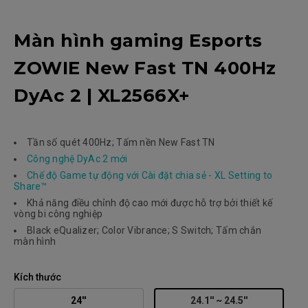
Màn hình gaming Esports
ZOWIE New Fast TN 400Hz
DyAc 2 | XL2566X+
Tần số quét 400Hz; Tấm nền New Fast TN
Công nghệ DyAc 2 mới
Chế độ Game tự động với Cài đặt chia sẻ - XL Setting to
Share™
Khả năng điều chỉnh độ cao mới được hỗ trợ bởi thiết kế
vòng bi công nghiệp
Black eQualizer; Color Vibrance; S Switch; Tấm chắn
màn hình
Kích thước
24''
24.1'' ~ 24.5''