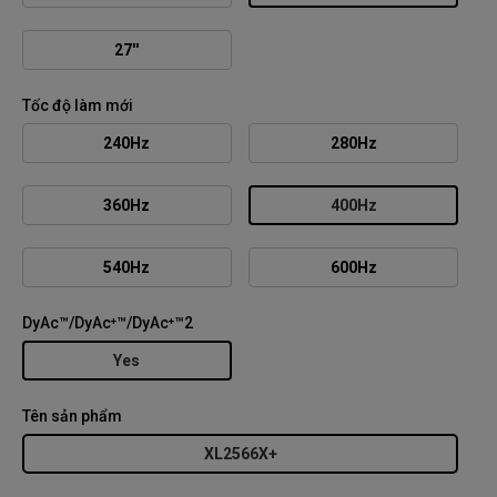
27''
Tốc độ làm mới
240Hz
280Hz
360Hz
400Hz
540Hz
600Hz
DyAc™/DyAc⁺™/DyAc⁺™2
Yes
Tên sản phẩm
XL2566X+