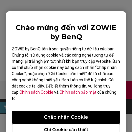
ZOWIE ZA11 Mouse
Chào mừng đến với ZOWIE
for Esports White
by BenQ
Edition
ZOWIE by BenQ tôn trọng quyền riêng tư dữ liệu của bạn.
Chúng tôi sử dụng cookie và các công nghệ tương tự để
mang lại trải nghiệm tốt nhất khi bạn truy cập website. Bạn
có thể chấp nhận cookie này bằng cách nhấn “Chấp nhận
Cookie”, hoặc chọn “Chỉ Cookie cần thiết” để từ chối các
công nghệ không thiết yếu. Bạn luôn có thể tuỳ chỉnh Cài
đặt cookie tại đây. Để biết thêm thông tin, vui lòng truy
Liên hệ
cập
Chính sách Cookie
và
Chính sách bảo mật
của chúng
tôi.
Chấp nhận Cookie
THEO DÕI ZOWIE
Chỉ Cookie cần thiết