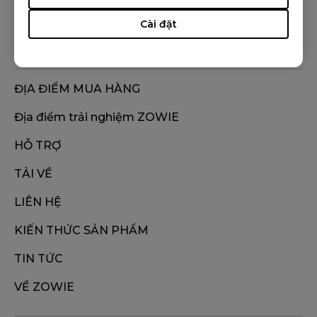
Cài đặt
ĐỊA ĐIỂM MUA HÀNG
Địa điểm trải nghiệm ZOWIE
HỖ TRỢ
TẢI VỀ
LIÊN HỆ
KIẾN THỨC SẢN PHẨM
TIN TỨC
VỀ ZOWIE