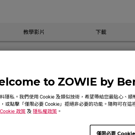
教學影片
下載
lcome to ZOWIE by B
動，而無需觸摸滑鼠或將手放在滑鼠上。
重視您的資料隱私。我們使用 Cookie 及類似技術，希望帶給您最貼
意，或點擊「僅限必要 Cookie」拒絕非必要的功能。隨時可在這裡調
，我的滑鼠會斷開與 Windows 的連接，然後它們會重新連接
Cookie 政策
及
隱私權政策
。
ED燈熄滅，必須重新連接才能解決，請問如何改善此現象？
僅限必要 Cooki