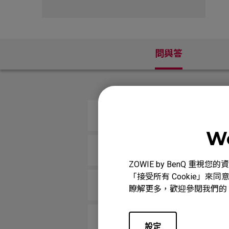
問與答
游標在螢幕上不規則或快速移動。
We
螢幕上的游標會晃動並開始自行移
ZOWIE by BenQ 
「接受所有 Cookie」來同
當我在遊戲中快速滑動或更改角度時
瞭解更多，歡迎參閱我們的
滑鼠在使用過程中不定時斷線且L
設定