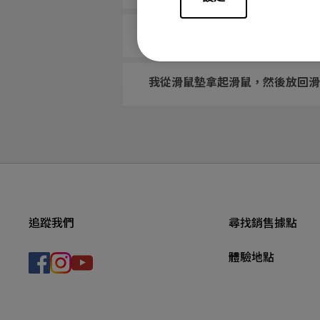
感應器變得較不準確，當我以 1600
我從滑鼠墊拿起滑鼠，然後放回滑鼠
追蹤我們
尋找銷售據點
體驗地點