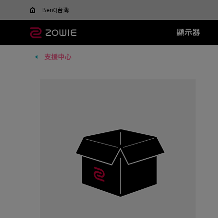
BenQ台灣
顯示器
支援中心
所有顯示器
所有滑鼠
所有滑鼠墊
XL-X+ 系列
無線系列
TR 系列
SR 系列
XL-X 系列
EC 系列
XL-
SR-
F
什麼是 DyAC 技術?
尋找最適合您的滑鼠
600Hz
EC-DW (L/M/S)
H-TR (XL)
H-SR III (XL)
540Hz
EC1 (L)
360H
H-SR-
FK
XL Setting to Share™
ZOWIE x 運動科學
VCT 太平洋聯賽官方指
400Hz
U2-DW
G-TR (L)
G-SR III (L)
240Hz
EC2 (M)
240H
G-SR-
FK
定顯示器
280Hz
FK2-DW
G-SR II (L)
EC3 (S)
144H
G-SR
FK
ZA13-DW
G-SR (L)
G-SR
S2-DW
P-SR (S)
H-SR
U2
G-SR
new
ZA12-DW (New)
H-SR
FK1-DW (New)
new