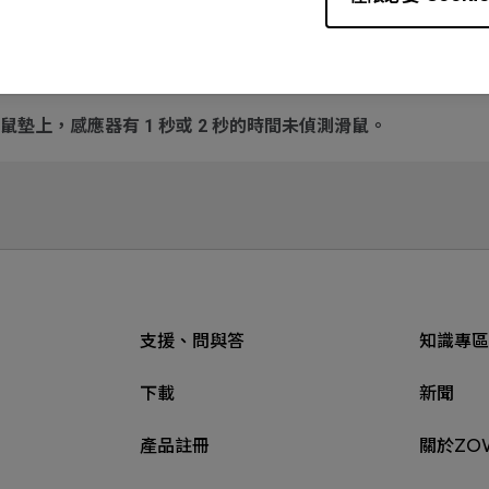
 dpi 玩遊戲時，滑鼠移動的樣子感覺像是 400 dpi。
墊上，感應器有 1 秒或 2 秒的時間未偵測滑鼠。
支援、問與答
知識專區
下載
新聞
產品註冊
關於ZO