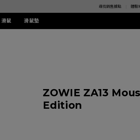
尋找銷售據點
體驗
滑鼠
滑鼠墊
K 系列
SE 系列
K 系列
XQ 系列
ZA 系列
周邊配件
S 系列
T-FX 系列
z
SE Rouge II (XL)
1+ (XL)
360Hz
ZA11 (L)
兩側 Shield 遮板
S1 (M)
G-TFX (L)
z
SE Rouge II (L)
1 (L)
ZA12 (M)
S Switch 控制器
S2 (S)
P-TFX (S)
z
-SE Rouge (L)
2 (M)
ZA13 (S)
-SE Blue (L)
-SE Blue (XL)
-SE Orange (L)
ZOWIE ZA13 Mouse
周邊配件
-SE Orange (XL)
Edition