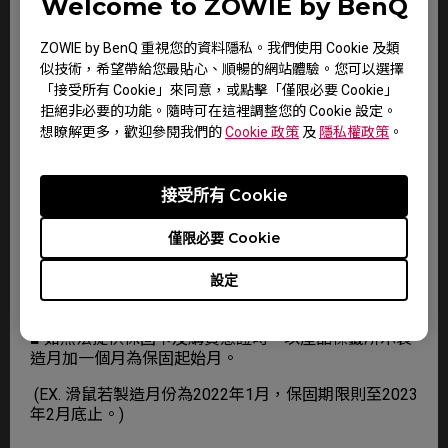
Welcome to ZOWIE by BenQ
5.保固期內送修之機器，若機器停產或缺貨時，導致無
法修復時，BenQ 將提供更換良品或同等值它款機型。
ZOWIE by BenQ 重視您的資料隱私。我們使用 Cookie 及類
6.若超過保固期或不在保固範圍內，檢測報價不維修將
似技術，希望帶給您最貼心、順暢的網站體驗。您可以選擇
收取檢測費 300 元。
「接受所有 Cookie」來同意，或點擊「僅限必要 Cookie」
拒絕非必要的功能。隨時可在這裡調整您的 Cookie 設定。
7.BenQ 保留以上辦法修改之權利。
想瞭解更多，歡迎參閱我們的
Cookie 政策
及
隱私權政策
。
保固期認定：
接受所有 Cookie
■ 為確保客戶的權益，請於購買時要求經銷商在保固卡
上填上產品型號、產品序號和購買日期，
僅限必要 Cookie
且蓋上店章，消費者請保留產品保固卡及購買證明( 如
設定
發票)。產品在保固期內有需要維修服務時，煩請提出
保固卡及購買證明。
■ 如無法提供保固卡及購買憑證時，以產品標籤所示製
造月加一個月為保固起始月。
(EX. 滑鼠若製造月份為2022年1月，保固期限則至2023
年2月底止。)