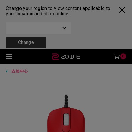
Change your region to view content applicable to
your location and shop online.
Change
0
支援中心