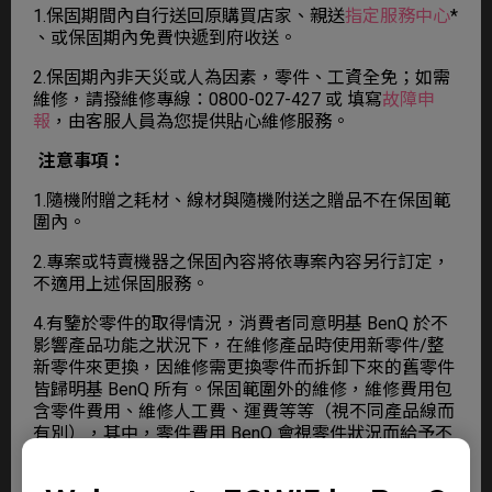
1.保固期間內自行送回原購買店家、親送
指定服務中心
*
、或保固期內免費快遞到府收送。
2.保固期內非天災或人為因素，零件、工資全免；
如需
維修，請撥維修專線：0800-027-427 或 填寫
故障申
報
，由客服人員為您提供貼心維修服務。
注意事項：
1.隨機附贈之耗材、線材與隨機附送之贈品不在保固範
圍內。
2.專案或特賣機器之保固內容將依專案內容另行訂定，
不適用上述保固服務。
4.有鑒於零件的取得情況，消費者同意明基 BenQ 於不
影響產品功能之狀況下，在維修產品時使用新零件/整
新零件來更換，因維修需更換零件而拆卸下來的舊零件
皆歸明基 BenQ 所有。保固範圍外的維修，維修費用包
含零件費用、維修人工費、運費等等（視不同產品線而
有別），其中，零件費用 BenQ 會視零件狀況而給予不
同的報價。