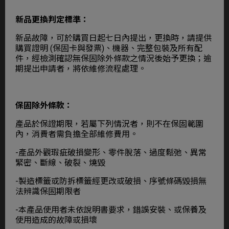
新品更換判定標準：
新品故障，可於購買日起七日內提出，更換時，請提供
購買證明 (保固卡與發票)、機器、完整包裝及所有配
件，經檢測確認無保固除外條款之情況後始予更換；逾
期提出申請者，將依維修流程處理。
保固除外條款：
產品於保證期限，若屬下列情況者，則不在保固範圍
內，消費者需負擔全部維修費用。
-產品外觀瑕疵破損變形、零件脫落、過度鬆弛、異常
緊密、斷線、破裂、燒毀
-製造標籤或防拆標籤經更改或破損、序號條碼毀損無
法辨識保固期限者
-本產品使用者未依說明書要求，錯誤安裝、或保養及
使用造成的故障或損壞