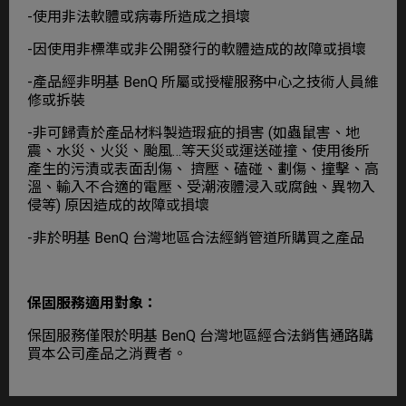
-使用非法軟體或病毒所造成之損壞
-因使用非標準或非公開發行的軟體造成的故障或損壞
-產品經非明基 BenQ 所屬或授權服務中心之技術人員維
修或拆裝
-非可歸責於產品材料製造瑕疵的損害 (如蟲鼠害、地
震、水災、火災、颱風…等天災或運送碰撞、使用後所
產生的污漬或表面刮傷、 擠壓、磕碰、劃傷、撞擊、高
溫、輸入不合適的電壓、受潮液體浸入或腐蝕、異物入
侵等) 原因造成的故障或損壞
-非於明基 BenQ 台灣地區合法經銷管道所購買之產品
保固服務適用對象：
保固服務僅限於明基 BenQ 台灣地區經合法銷售通路購
買本公司產品之消費者。