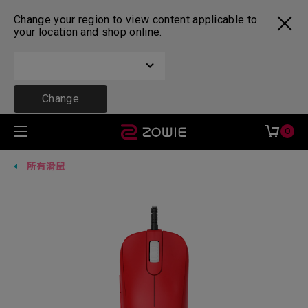
Change your region to view content applicable to
your location and shop online.
Change
0
所有滑鼠