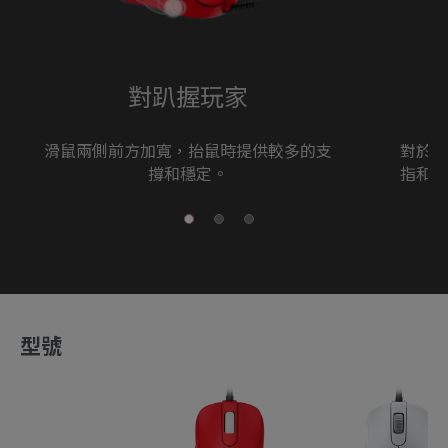
對趴握玩家
滑鼠兩側前方加寬，抬鼠時提供較多的支
對於抓
撐和穩定。
指和小
型號