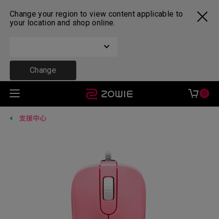
Change your region to view content applicable to
your location and shop online.
Change
0
支援中心