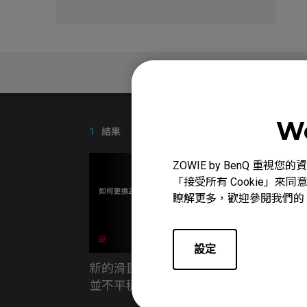
問與答
We
1
結果
ZOWIE by BenQ 
「接受所有 Cookie」來同
瞭解更多，歡迎參閱我們的
設定
新的滑鼠在平坦的表面上點擊時
並不平穩