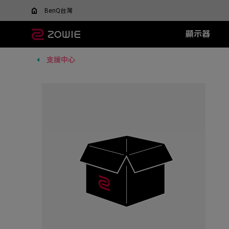
BenQ台灣
顯示器
支援中心
所有顯示器
所有滑鼠
所有滑鼠墊
XL-X+ 系列
無線系列
TR 系列
SR 系列
XL-X 系列
EC 系列
XL-
SR-
F
什麼是 DyAC 技術?
尋找最適合您的滑鼠
600Hz
EC-DW (L/M/S)
H-TR (XL)
H-SR III (XL)
540Hz
EC1 (L)
360H
H-SR-
FK
XL Setting to Share™
ZOWIE x 運動科學
VCT 太平洋聯賽官方指
400Hz
U2-DW
G-TR (L)
G-SR III (L)
240Hz
EC2 (M)
240H
G-SR-
FK
定顯示器
280Hz
FK2-DW
G-SR II (L)
EC3 (S)
144H
G-SR
FK
ZA13-DW
G-SR (L)
G-SR
S2-DW
P-SR (S)
H-SR
U2
G-SR
new
ZA12-DW (New)
H-SR
FK1-DW (New)
new