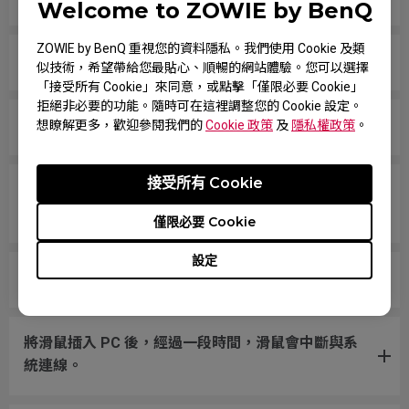
Welcome to ZOWIE by BenQ
ZOWIE by BenQ 重視您的資料隱私。我們使用 Cookie 及類
按一下滾輪按鈕時，滾輪經常卡住。
似技術，希望帶給您最貼心、順暢的網站體驗。您可以選擇
「接受所有 Cookie」來同意，或點擊「僅限必要 Cookie」
拒絕非必要的功能。隨時可在這裡調整您的 Cookie 設定。
滾輪在上下捲動時卡住不動
想瞭解更多，歡迎參閱我們的
Cookie 政策
及
隱私權政策
。
接受所有 Cookie
我的游標跳動或卡頓，我該怎麼做才能解決這個問
題？
僅限必要 Cookie
設定
游標在螢幕上不規則或快速移動。
將滑鼠插入 PC 後，經過一段時間，滑鼠會中斷與系
統連線。