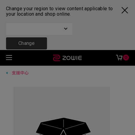
Change your region to view content applicable to
your location and shop online.
Change
0
支援中心