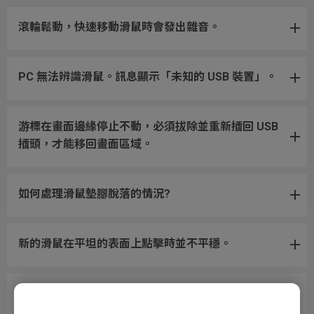
滾輪鬆動，快速移動滑鼠時會發出雜音。
PC 無法辨識滑鼠。訊息顯示「未知的 USB 裝置」。
游標在畫面邊緣停止不動，必須拔除並重新插回 USB
插頭，才能移回畫面區域。
如何處理滑鼠墊腳脫落的情況?
新的滑鼠在平坦的表面上點擊時並不平穩。
滾輪發出雜音，而且按一下滑鼠滾輪並未出現任何反
應