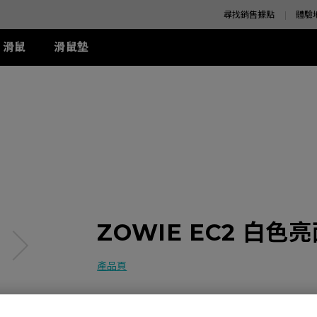
尋找銷售據點
體驗
滑鼠
滑鼠墊
K 系列
SE 系列
K 系列
XQ 系列
ZA 系列
周邊配件
S 系列
T-FX 系列
z
SE Rouge II (XL)
1+ (XL)
360Hz
ZA11 (L)
兩側 Shield 遮板
S1 (M)
G-TFX (L)
z
SE Rouge II (L)
1 (L)
ZA12 (M)
S Switch 控制器
S2 (S)
P-TFX (S)
z
-SE Rouge (L)
2 (M)
ZA13 (S)
-SE Blue (L)
-SE Blue (XL)
-SE Orange (L)
周邊配件
ZOWIE EC2 白
-SE Orange (XL)
產品頁