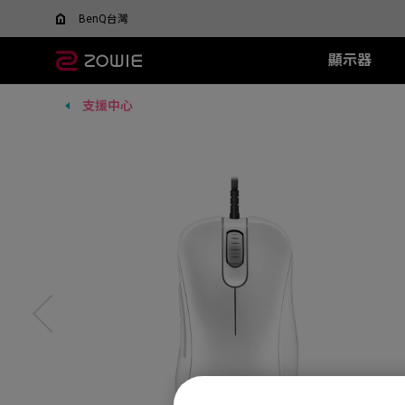
BenQ台灣
顯示器
支援中心
所有顯示器
所有滑鼠
所有滑鼠墊
XL-X+ 系列
無線系列
TR 系列
SR 系列
XL-X 系列
EC 系列
XL-
SR-
F
什麼是 DyAC 技術?
尋找最適合您的滑鼠
600Hz
EC-DW (L/M/S)
H-TR (XL)
H-SR III (XL)
540Hz
EC1 (L)
360H
H-SR-
FK
XL Setting to Share™
ZOWIE x 運動科學
VCT 太平洋聯賽官方指
400Hz
U2-DW
G-TR (L)
G-SR III (L)
240Hz
EC2 (M)
240H
G-SR-
FK
定顯示器
280Hz
FK2-DW
G-SR II (L)
EC3 (S)
144H
G-SR
FK
ZA13-DW
G-SR (L)
G-SR
S2-DW
P-SR (S)
H-SR
U2
G-SR
new
ZA12-DW (New)
H-SR
FK1-DW (New)
new