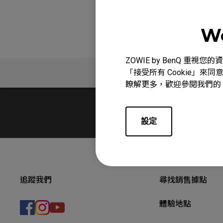
We
ZOWIE by BenQ 
問與答
「接受所有 Cookie」來同
瞭解更多，歡迎參閱我們的
設定
追蹤我們
尋找銷售據點
體驗地點