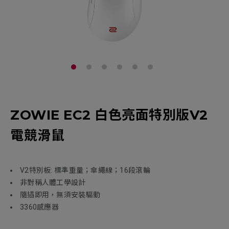
ZOWIE EC2 白色亮面特別版V2
電競滑鼠
V2特別板: 標準重量；傘繩線；16段滾輪
非對稱人體工學設計
隨插即用，無須安裝驅動
3360感應器