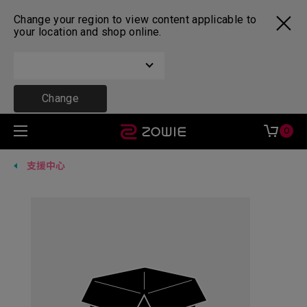
Change your region to view content applicable to
your location and shop online.
Change
0
支援中心