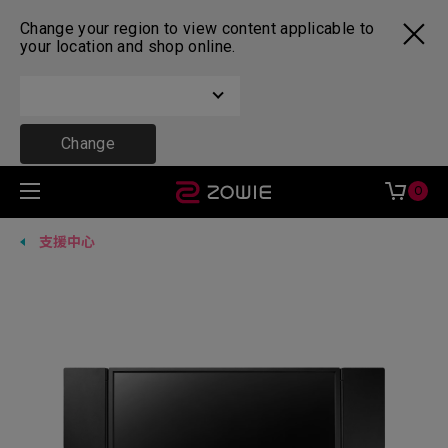
Change your region to view content applicable to
your location and shop online.
Change
0
支援中心