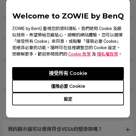
查看那些規格？
Welcome to ZOWIE by BenQ
所有Zowie顯示器還是僅某些型號不含汞？
ZOWIE by BenQ 重視您的資料隱私。我們使用 Cookie 及類
似技術，希望帶給您最貼心、順暢的網站體驗。您可以選擇
「接受所有 Cookie」來同意，或點擊「僅限必要 Cookie」
拒絕非必要的功能。隨時可在這裡調整您的 Cookie 設定。
什麼是 XL Setting to Share?該如何使用?
想瞭解更多，歡迎參閱我們的
Cookie 政策
及
隱私權政策
。
哪些型號可以支援 PS5 和 Xbox Series X/S 的可變刷
接受所有 Cookie
新率（VRR）？
僅限必要 Cookie
設定
我的螢幕有支援XL Setting to Share功能嗎? 在哪裡
可以找到下載點?
我的顯示器可以使用符合VESA的壁掛架嗎？