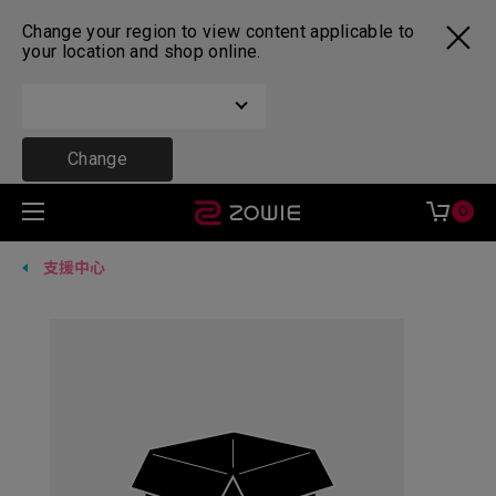
Change your region to view content applicable to
your location and shop online.
Change
0
支援中心