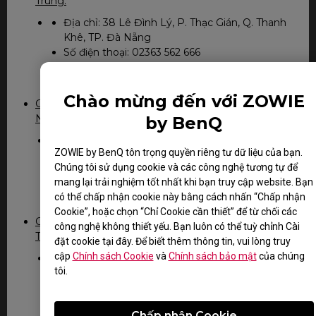
Trung:
Địa chỉ: 38 Lê Đình Lý, P. Thạc Gián, Q. Thanh
Khê, TP. Đà Nẵng
Số điện thoại: 02363 562 666
Giờ làm việc: 8:00 - 17:00 (T2 đến T6), 8:00 -
12:00 (T7)
Chào mừng đến với ZOWIE
Chi nhánh công ty THNN Dịch vụ tin học FPT miền
Nam:
by BenQ
Địa chỉ: 194/3 Nguyễn Trọng Tuyển, Phường 8
ZOWIE by BenQ tôn trọng quyền riêng tư dữ liệu của bạn.
, Q. Phú Nhuận, TP. Hồ Chí Minh
Chúng tôi sử dụng cookie và các công nghệ tương tự để
Số điện thoại: 028 7300 0911 Ext: 81050
mang lại trải nghiệm tốt nhất khi bạn truy cập website. Bạn
Giờ làm việc: 8:00 - 17:00 (T2 đến T6), 8:00 -
có thể chấp nhận cookie này bằng cách nhấn “Chấp nhận
12:00 (T7)
Cookie”, hoặc chọn “Chỉ Cookie cần thiết” để từ chối các
Chi nhánh công ty THNN Dịch vụ tin học FPT miền
công nghệ không thiết yếu. Bạn luôn có thể tuỳ chỉnh Cài
Tây
đặt cookie tại đây. Để biết thêm thông tin, vui lòng truy
cập
Chính sách Cookie
và
Chính sách bảo mật
của chúng
Địa chỉ: 56-58 Đường A9 , KDC Hưng Phú,
tôi.
Phường Hưng Phú, Quận Cái Răng, TP. Cần
Thơ
Số điện thoại: 029 23 781978
Chấp nhận Cookie