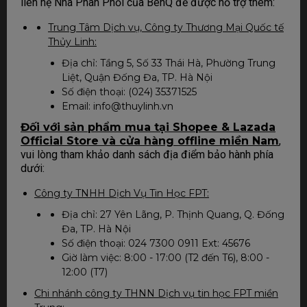
liên hệ Nhà Phân Phối của BenQ để được hỗ trợ thêm:
Trung Tâm Dịch vụ, Công ty Thương Mại Quốc tế
Thủy Linh:
Địa chỉ: Tầng 5, Số 33 Thái Hà, Phường Trung
Liệt, Quận Đống Đa, TP. Hà Nội
Số điện thoại: (024) 35371525
Email: info@thuylinh.vn
Đối với sản phẩm mua tại Shopee & Lazada
Official Store và cửa hàng offline miền Nam
,
vui lòng tham khảo danh sách địa điểm bảo hành phía
dưới:
Công ty TNHH Dịch Vụ Tin Học FPT:
Địa chỉ: 27 Yên Lãng, P. Thịnh Quang, Q. Đống
Đa, TP. Hà Nội
Số điện thoại: 024 7300 0911 Ext: 45676
Giờ làm việc: 8:00 - 17:00 (T2 đến T6), 8:00 -
12:00 (T7)
Chi nhánh công ty THNN Dịch vụ tin học FPT miền