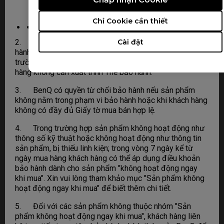
Giờ làm việc: 8:00 - 17:00 (T2 đến T6), 8:00 -
12:00 (T7)
Chỉ Cookie cần thiết
Cài đặt
2. Cung cấp Giấy tờ mua bán hợp lệ, thời hạn bảo
hành được tính từ ngày sản phẩm được bán ra. Trong
trường hợp có đầy đủ giấy tờ mua bán hợp lệ, khách
hàng không cần xuất trình Thẻ bảo hành.
3. BenQ có quyền từ chối bảo hành nếu sản phẩm
không nằm trong phạm vi bảo hành hoặc khi khách hàng
không có đầy đủ Giấy tờ mua bán hợp lệ.
4. Trong trường hợp sản phẩm không hoạt động như
thông số kỹ thuật hoặc không hoạt động như thông tin
sản phẩm, bị thiếu linh kiện; trong vòng 7 ngày kể từ
ngày mua hàng khách hàng có thể áp dụng điều khoản
bảo hành dành cho sản phẩm "không hoạt động ngay
khi mua". Xin vui lòng tham khảo mục "Sản phẩm không
hoạt động ngay khi mua" để biết thêm chi tiết.
5. Đối với các sản phẩm không thuộc nhóm "Sản
phẩm không hoạt động ngay khi mua", khách hàng liên