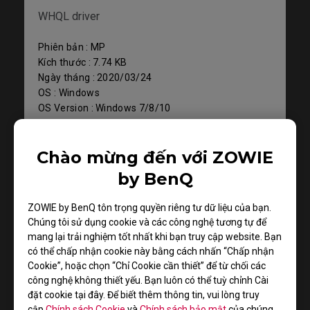
WHQL driver
Phiên bản : MP
Kích thước : 7.74 KB
Ngày tháng : 2020/03/24
OS : Windows
OS Version : Windows 7/8/10
Tải xuống
Chào mừng đến với ZOWIE
by BenQ
ZOWIE by BenQ tôn trọng quyền riêng tư dữ liệu của bạn.
Hướng dẫn sử dụng
Chúng tôi sử dụng cookie và các công nghệ tương tự để
mang lại trải nghiệm tốt nhất khi bạn truy cập website. Bạn
có thể chấp nhận cookie này bằng cách nhấn “Chấp nhận
Hỗ trợ - Tải xuống - Hướng dẫn sử dụng
Cookie”, hoặc chọn “Chỉ Cookie cần thiết” để từ chối các
XL2546S
công nghệ không thiết yếu. Bạn luôn có thể tuỳ chỉnh Cài
đặt cookie tại đây. Để biết thêm thông tin, vui lòng truy
cập
Chính sách Cookie
và
Chính sách bảo mật
của chúng