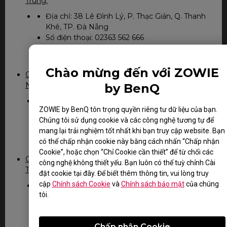
Trung:
Địa chỉ: 38 Lê Đình Lý, P. Thạc Gián, Q. Thanh
Khê, TP. Đà Nẵng
Số điện thoại: 02363 562 666
Giờ làm việc: 8:00 - 17:00 (T2 đến T6), 8:00 -
12:00 (T7)
Chào mừng đến với ZOWIE
Chi nhánh công ty THNN Dịch vụ tin học FPT miền
Nam:
by BenQ
Địa chỉ: 194/3 Nguyễn Trọng Tuyển, Phường 8
ZOWIE by BenQ tôn trọng quyền riêng tư dữ liệu của bạn.
, Q. Phú Nhuận, TP. Hồ Chí Minh
Chúng tôi sử dụng cookie và các công nghệ tương tự để
Số điện thoại: 028 7300 0911 Ext: 81050
mang lại trải nghiệm tốt nhất khi bạn truy cập website. Bạn
Giờ làm việc: 8:00 - 17:00 (T2 đến T6), 8:00 -
có thể chấp nhận cookie này bằng cách nhấn “Chấp nhận
12:00 (T7)
Cookie”, hoặc chọn “Chỉ Cookie cần thiết” để từ chối các
Chi nhánh công ty THNN Dịch vụ tin học FPT miền
công nghệ không thiết yếu. Bạn luôn có thể tuỳ chỉnh Cài
Tây
đặt cookie tại đây. Để biết thêm thông tin, vui lòng truy
cập
Chính sách Cookie
và
Chính sách bảo mật
của chúng
Địa chỉ: 56-58 Đường A9 , KDC Hưng Phú,
tôi.
Phường Hưng Phú, Quận Cái Răng, TP. Cần
Thơ
Số điện thoại: 029 23 781978
Chấp nhận Cookie