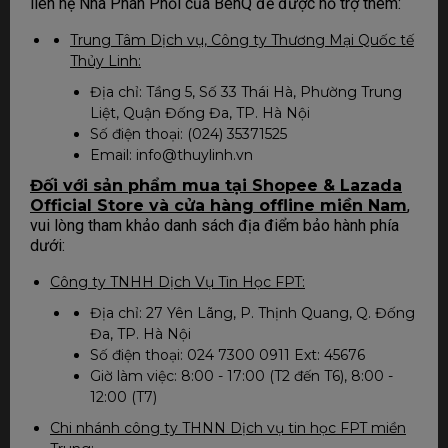
liên hệ Nhà Phân Phối của BenQ để được hỗ trợ thêm:
Trung Tâm Dịch vụ, Công ty Thương Mại Quốc tế
Thủy Linh:
Địa chỉ: Tầng 5, Số 33 Thái Hà, Phường Trung
Liệt, Quận Đống Đa, TP. Hà Nội
Số điện thoại: (024) 35371525
Email: info@thuylinh.vn
Đối với sản phẩm mua tại Shopee & Lazada
Official Store và cửa hàng offline miền Nam
,
vui lòng tham khảo danh sách địa điểm bảo hành phía
dưới:
Công ty TNHH Dịch Vụ Tin Học FPT:
Địa chỉ: 27 Yên Lãng, P. Thịnh Quang, Q. Đống
Đa, TP. Hà Nội
Số điện thoại: 024 7300 0911 Ext: 45676
Giờ làm việc: 8:00 - 17:00 (T2 đến T6), 8:00 -
12:00 (T7)
Chi nhánh công ty THNN Dịch vụ tin học FPT miền