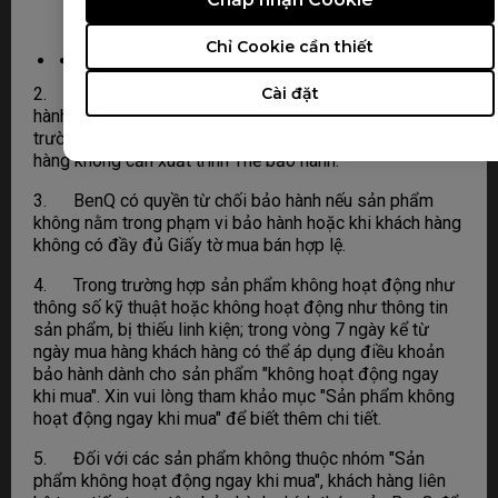
Giờ làm việc: 8:00 - 17:00 (T2 đến T6), 8:00 -
12:00 (T7)
Chỉ Cookie cần thiết
Cài đặt
2. Cung cấp Giấy tờ mua bán hợp lệ, thời hạn bảo
hành được tính từ ngày sản phẩm được bán ra. Trong
trường hợp có đầy đủ giấy tờ mua bán hợp lệ, khách
hàng không cần xuất trình Thẻ bảo hành.
3. BenQ có quyền từ chối bảo hành nếu sản phẩm
không nằm trong phạm vi bảo hành hoặc khi khách hàng
không có đầy đủ Giấy tờ mua bán hợp lệ.
4. Trong trường hợp sản phẩm không hoạt động như
thông số kỹ thuật hoặc không hoạt động như thông tin
sản phẩm, bị thiếu linh kiện; trong vòng 7 ngày kể từ
ngày mua hàng khách hàng có thể áp dụng điều khoản
bảo hành dành cho sản phẩm "không hoạt động ngay
khi mua". Xin vui lòng tham khảo mục "Sản phẩm không
hoạt động ngay khi mua" để biết thêm chi tiết.
5. Đối với các sản phẩm không thuộc nhóm "Sản
phẩm không hoạt động ngay khi mua", khách hàng liên