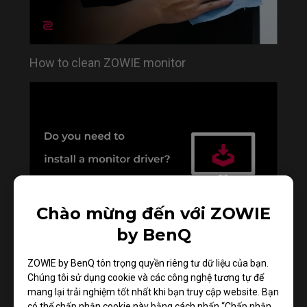
How to clean ZOWIE monitor
Chào mừng đến với ZOWIE
by BenQ
Do you need to install the monitor driver in XL
series?
ZOWIE by BenQ tôn trọng quyền riêng tư dữ liệu của bạn.
Chúng tôi sử dụng cookie và các công nghệ tương tự để
mang lại trải nghiệm tốt nhất khi bạn truy cập website. Bạn
có thể chấp nhận cookie này bằng cách nhấn “Chấp nhận