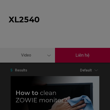
XL2540
Liên hệ
Video
5
Results
Default