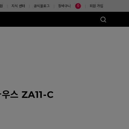
0
원
지식 센터
공식블로그
장바구니
회원 가입
마우스는?
우스 ZA11-C