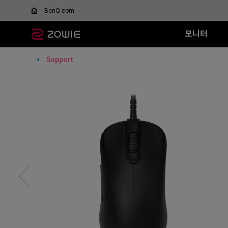
BenQ.com
모니터
Support
모든 시리즈
모든 시리즈
모든 시리즈
XQ 시리즈
EC 시리즈
T-FX 시리즈
XL-X 시리즈
SR 시리즈
FK 시리즈
SR
DyAc™/ DyAc+™란 무엇
스페셜 에디션
인가요?
360Hz
G-TFX (L)
600Hz
G-SR II (L)
G-S
Wired
Wired
XL Setting to Share™
무선 마우스
VCT 퍼시픽 공식 경기용
P-TFX (S)
400Hz
G-SR (L)
H-S
EC1 (L)
FK1+ (XL)
모니터
리퍼 제품
280Hz
P-SR (S)
G-S
EC2 (M)
FK1 (L)
280Hz (DyAc2 x)
G-SR III (L)
H-S
EC3-C (S)
FK2 (M)
H-SR III (XL)
G-S
Wireless
Wireless
G-S
EC1-DW
FK2-DW
H-S
EC2-DW
FK2-DW 
EC3-DW
EC1-DW (화이트)
EC2-DW (화이트)
EC3-DW (화이트)