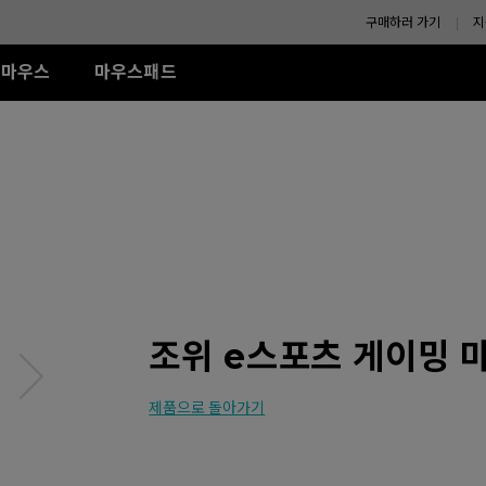
구매하러 가기
지
마우스
마우스패드
-SE 시리즈
XL-K 시리즈
ZA 시리즈
액세서리
TR 시리즈
S 시리즈
U시리즈
R-SE Rouge II (L)
240Hz (27")
모니터 쉴드
G-TR (L)
Wired
Wired
Wireless
R-SE Rouge II (XL)
H-TR (XL)
ZA11 (L)
S1 (M)
U2
R SE Blue II (L)
ZA12 (M)
S2 (S)
U2-DW
R-SE Blue II (XL)
ZA13 (S)
U2-DW (화이트)
Wireless
R-SE Bi II (L)
U2 전용 4K 리시버
Wireless
S2-DW
R SE Orange (L)
ZA13-DW
나에게 맞는 
R SE Orange (XL)
S2-DW (화이트)
조위 e스포츠 게이밍 마
(화이트)
ZA13-DW (화이트)
제품으로 돌아가기