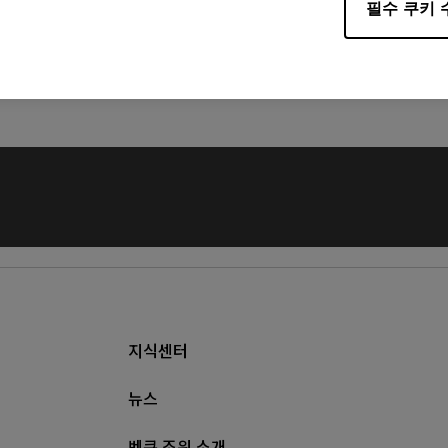
필수 쿠키 
크기 : 1.82 MB
날짜 : 2021/08/19
언어 : Multi-Language
지식센터
뉴스
벤큐 조위 소개