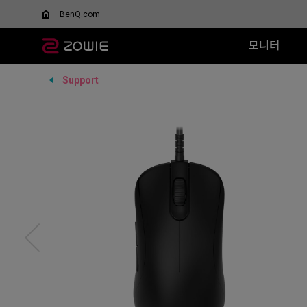
BenQ.com
모니터
Support
모든 시리즈
모든 시리즈
모든 시리즈
XQ 시리즈
EC 시리즈
T-FX 시리즈
XL-X 시리즈
SR 시리즈
FK 시리즈
SR
DyAc™/ DyAc+™란 무엇
스페셜 에디션
인가요?
360Hz
G-TFX (L)
600Hz
G-SR II (L)
G-S
Wired
Wired
XL Setting to Share™
무선 마우스
VCT 퍼시픽 공식 경기용
P-TFX (S)
400Hz
G-SR (L)
H-S
EC1 (L)
FK1+ (XL)
모니터
리퍼 제품
280Hz
P-SR (S)
G-S
EC2 (M)
FK1 (L)
280Hz (DyAc2 x)
G-SR III (L)
H-S
EC3-C (S)
FK2 (M)
H-SR III (XL)
G-S
Wireless
Wireless
G-S
EC1-DW
FK2-DW
H-S
EC2-DW
FK2-DW 
EC3-DW
EC1-DW (화이트)
EC2-DW (화이트)
EC3-DW (화이트)