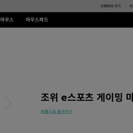
구매하러 가기
지
마우스
마우스패드
-SE 시리즈
XL-K 시리즈
ZA 시리즈
액세서리
TR 시리즈
S 시리즈
U시리즈
R-SE Rouge II (L)
240Hz (27")
모니터 쉴드
G-TR (L)
Wired
Wired
Wireless
R-SE Rouge II (XL)
H-TR (XL)
ZA11 (L)
S1 (M)
U2
R SE Blue II (L)
ZA12 (M)
S2 (S)
U2-DW
R-SE Blue II (XL)
ZA13 (S)
U2-DW (화이트)
Wireless
R-SE Bi II (L)
U2 전용 4K 리시버
Wireless
S2-DW
R SE Orange (L)
ZA13-DW
나에게 맞는 
R SE Orange (XL)
S2-DW (화이트)
조위 e스포츠 게이밍 마
(화이트)
ZA13-DW (화이트)
제품으로 돌아가기