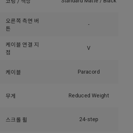
Standard Matte / Black
코팅 / 색상
오른쪽 측면 버
-
튼
케이블 연결 지
V
점
Paracord
케이블
Reduced Weight
무게
24-step
스크롤 휠