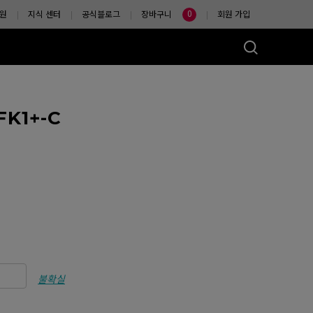
0
원
지식 센터
공식블로그
장바구니
회원 가입
K1+-C
마우스는?
불확실