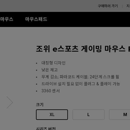
구매하러 가기
지
마우스
마우스패드
-SE 시리즈
XL-K 시리즈
ZA 시리즈
액세서리
TR 시리즈
S 시리즈
U시리즈
조위 e스포츠 게이밍 마우스 F
R-SE Rouge II (L)
240Hz (27")
모니터 쉴드
G-TR (L)
Wired
Wired
Wireless
R-SE Rouge II (XL)
H-TR (XL)
ZA11 (L)
S1 (M)
U2
R SE Blue II (L)
ZA12 (M)
S2 (S)
U2-DW
대칭형 디자인
R-SE Blue II (XL)
ZA13 (S)
U2-DW (화이트)
낮은 체고
Wireless
R-SE Bi II (L)
무게 감소; 파라코드 케이블; 24단계 스크롤 휠
U2 전용 4K 리시버
Wireless
S2-DW
R SE Orange (L)
드라이브 설치 필요 없이 플러그 & 플레이 가능
ZA13-DW
나에게 맞는 
R SE Orange (XL)
S2-DW (화이트)
3360 센서
(화이트)
ZA13-DW (화이트)
크기
XL
L
M
시리즈 버전