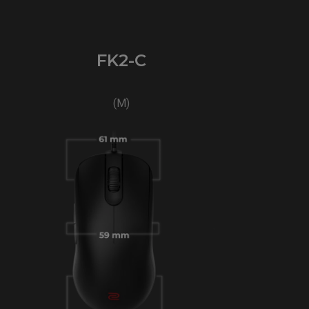
FK2-C
(M)