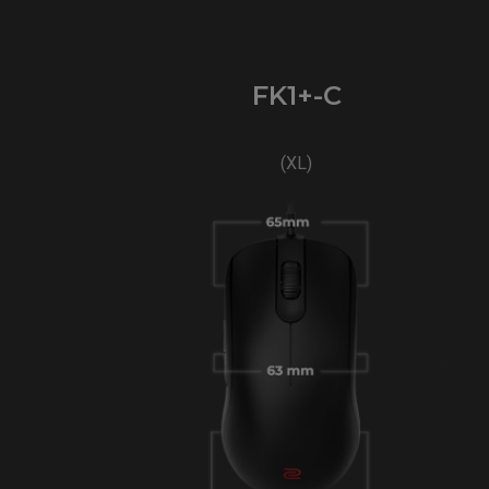
FK1+-C
(XL)