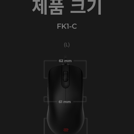
제품 크기
FK1-C
(L)