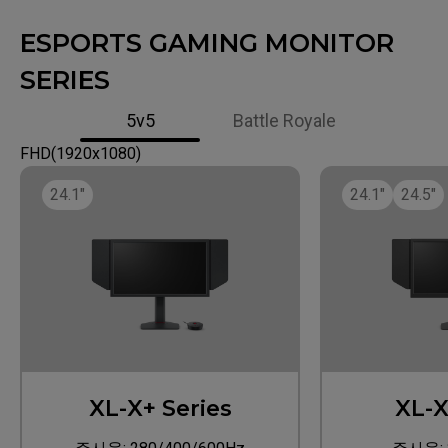
ESPORTS GAMING MONITOR
SERIES
5v5
Battle Royale​
FHD(1920x1080)​
24.1"
24.1"
24.5"
XL-X+ Series​
XL-X