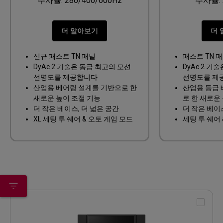
주사율: 280/400/600Hz
주사율: 
더 알아보기
더 
신규 패스트 TN 패널
패스트 TN 
DyAc 2 기술은 동급 최고의 모션
DyAc 2 기
선명도를 제공합니다
선명도를 제
산업용 베어링 설계를 기반으로 한
산업용 등급 
새로운 높이 조절 기능
로 한 새로운
더 작은 베이스, 더 넓은 공간
더 작은 베이스
XL 세팅 투 쉐어 & 오토 게임 모드
세팅 투 쉐어 