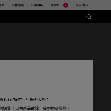
0
地點
支援服務
知識專區
購物車
加入/登入
票日) 起提供一年保固服務；
 提供購買 7 日內新品故障，提供換貨服務。