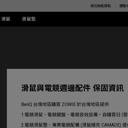
尋找銷售據點
體驗
滑鼠
滑鼠墊
K 系列
SE 系列
K 系列
XQ 系列
ZA 系列
周邊配件
S 系列
T-FX 系列
z
SE Rouge II (XL)
1+ (XL)
360Hz
ZA11 (L)
兩側 Shield 遮板
S1 (M)
G-TFX (L)
z
SE Rouge II (L)
1 (L)
ZA12 (M)
S Switch 控制器
S2 (S)
P-TFX (S)
z
-SE Rouge (L)
2 (M)
ZA13 (S)
-SE Blue (L)
-SE Blue (XL)
-SE Orange (L)
滑鼠與電競週邊配件 保固資訊
周邊配件
-SE Orange (XL)
BenQ 台灣地區購買 ZOWIE 於台灣地區提供
1.電競滑鼠、電競鍵盤、電競音效設備，自購買日 (發
2.電競滑鼠墊、專業電競配備 (滑鼠線夾 CAMADE)