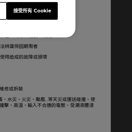
e
接受所有 Cookie
內，消費者需負擔全部維修費用。
常緊密、斷線、破裂、燒毀
無法辨識保固期限者
及使用造成的故障或損壞
員維修或拆裝
地震、水災、火災、颱風…等天災或運送碰撞、使
、撞擊、高溫、輸入不合適的電壓、受潮液體浸