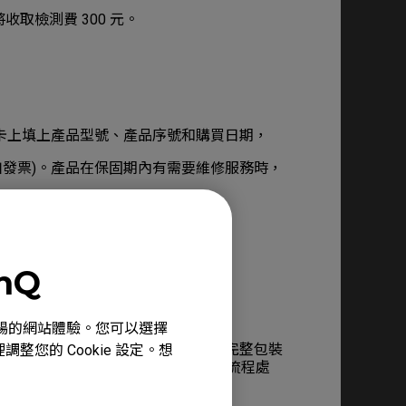
取檢測費 300 元。
卡上填上產品型號、產品序號和購買日期，
如發票)。產品在保固期內有需要維修服務時，
製造月加一個月為保固起始月。
23年2月底止。)
enQ
心、順暢的網站體驗。您可以選擇
購買證明 (保固卡與發票)、機器、完整包裝
整您的 Cookie 設定。想
予更換；逾期提出申請者，將依維修流程處