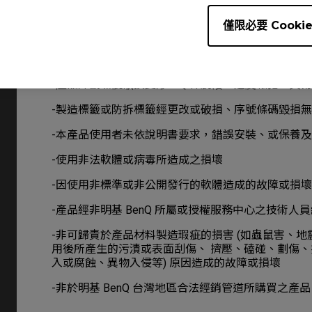
僅限必要 Cooki
保固除外條款：
產品於保證期限，若屬下列情況者，則不在保固範圍
-產品外觀瑕疵破損變形、零件脫落、過度鬆弛、異
-製造標籤或防拆標籤經更改或破損、序號條碼毀損
-本產品使用者未依說明書要求，錯誤安裝、或保養
-使用非法軟體或病毒所造成之損壞
-因使用非標準或非公開發行的軟體造成的故障或損壞
-產品經非明基 BenQ 所屬或授權服務中心之技術人
-非可歸責於產品材料製造瑕疵的損害 (如蟲鼠害、
用後所產生的污漬或表面刮傷、 擠壓、磕碰、劃傷
入或腐蝕、異物入侵等) 原因造成的故障或損壞
-非於明基 BenQ 台灣地區合法經銷管道所購買之產品