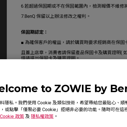
6.若超過保固期或不在保固範圍內，檢測報價不維修將收
7.BenQ 保留以上辦法修改之權利。
保固期認定：
■ 為確保客戶的權益，請於購買時要求經銷商在保固
且蓋上店章，消費者請保留產品保固卡及購買證明( 
煩請提出保固卡及購買證明。
■ 如無法提供保固卡及購買憑證時，以產品標籤所示
(EX. 滑鼠若製造月份為2022年1月，保固期限則至20
lcome to ZOWIE by B
新品更換判定標準：
重視您的資料隱私。我們使用 Cookie 及類似技術，希望帶給您最貼
新品故障，可於購買日起七日內提出，更換時，請提供
意，或點擊「僅限必要 Cookie」拒絕非必要的功能。隨時可在這裡調
及所有配件，經檢測確認無保固除外條款之情況後始
Cookie 政策
及
隱私權政策
。
理。