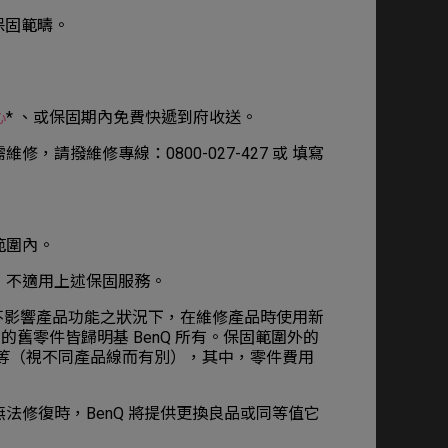
保固範疇。
心
* 、或保固期內免費快遞到府收送。
維修，請撥維修專線：0800-027-427 或 填寫
範圍內。
，不適用上述保固服務。
 於不影響產品功能之狀況下，在維修產品時使用新
舊零件皆歸明基 BenQ 所有。保固範圍外的
等（視不同產品線而有別），其中，零件費用
法修復時，BenQ 將提供更換良品或同等值它