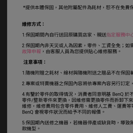
*提供本體保固，其他附屬配件為耗材，恕不在免費
維修方式：
1.保固期間內自行送回原購買店家、親送
指定服務中
2.保固期內非天災或人為因素，零件、工資全免；
如需
故障申報
，由客服人員為您提供貼心維修服務。
注意事項：
1.隨機附贈之耗材、線材與隨機附送之贈品不在保固
2.專案或特賣機器之保固內容將依專案內容另行訂定
4.有鑒於零件的取得情況，消費者同意明基 BenQ
零件/整新零件來更換，因維修需更換零件而拆卸下來的
維修，維修費用包含零件費用、維修人工費、運費等
BenQ 會視零件狀況而給予不同的報價。
5.保固期內送修之機器，若機器停產或缺貨時，導致無
款機型。