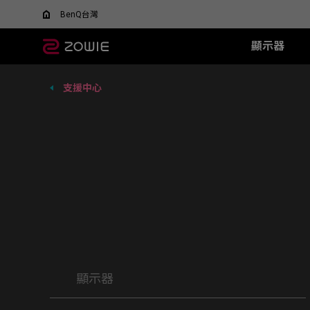
BenQ台灣
顯示器
支援中心
所有顯示器
所有滑鼠
所有滑鼠墊
XL-X+ 系列
無線系列
TR 系列
SR 系列
XL-X 系列
EC 系列
XL-
SR-
F
什麼是 DyAC 技術?
尋找最適合您的滑鼠
600Hz
EC-DW (L/M/S)
H-TR (XL)
H-SR III (XL)
540Hz
EC1 (L)
360H
H-SR-
FK
XL Setting to Share™
ZOWIE x 運動科學
VCT 太平洋聯賽官方指
400Hz
U2-DW
G-TR (L)
G-SR III (L)
240Hz
EC2 (M)
240H
G-SR-
FK
定顯示器
280Hz
FK2-DW
G-SR II (L)
EC3 (S)
144H
G-SR
FK
ZA13-DW
G-SR (L)
G-SR
S2-DW
P-SR (S)
H-SR
U2
G-SR
new
ZA12-DW (New)
H-SR
FK1-DW (New)
new
顯示器