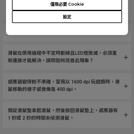
滑鼠恢復正常運作，而且在較高 DPI 設定下似乎問題
僅限必要 Cookie
略為好轉。
設定
為什麼滑鼠無法在我使用的滑鼠墊上正常運作?
滑鼠在使用過程中不定時斷線且LED燈熄滅，必須重
新連接才能解決，請問如何改善此現象？
感應器變得較不準確，當我以 1600 dpi 玩遊戲時，滑
鼠移動的樣子感覺像是 400 dpi。
我從滑鼠墊拿起滑鼠，然後放回滑鼠墊上，感應器有
1 秒或 2 秒的時間未偵測滑鼠。