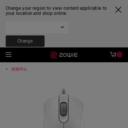
Change your region to view content applicable to
your location and shop online.
Change
0
支援中心