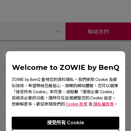
聯絡我們
如何更換ZOWIE鼠貼 ?
Welcome to ZOWIE by BenQ
游標在螢幕上不規則或快速移動。
ZOWIE by BenQ 重視您的資料隱私。我們使用 Cookie 及類
似技術，希望帶給您最貼心、順暢的網站體驗。您可以選擇
「接受所有 Cookie」來同意，或點擊「僅限必要 Cookie」
拒絕非必要的功能。隨時可在這裡調整您的 Cookie 設定。
當我在遊戲中快速滑動或更改角度時，我的滑鼠會斷
想瞭解更多，歡迎參閱我們的
Cookie 政策
及
隱私權政策
。
開與 Windows 的連接，然後它們會重新連接。
接受所有 Cookie
滑鼠的運作斷斷續續。拿起滑鼠敲滑鼠墊似乎可以使