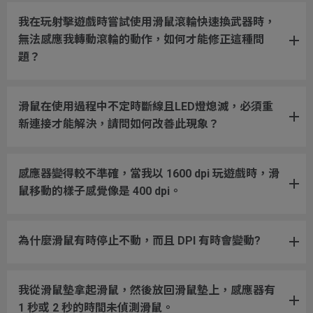
我在玩射擊遊戲時嘗試使用滑鼠滾輪快速換武器時，
無法感應我轉動滾輪的動作，如何才能修正這種問
題？
滑鼠在使用過程中不定時斷線且LED燈熄滅，必須重
新連接才能解決，請問如何改善此現象？
感應器變得較不準確，當我以 1600 dpi 玩遊戲時，滑
鼠移動的樣子感覺像是 400 dpi。
為什麼滑鼠有時停止不動，而且 DPI 有時會變動?
我從滑鼠墊拿起滑鼠，然後放回滑鼠墊上，感應器有
1 秒或 2 秒的時間未偵測滑鼠。