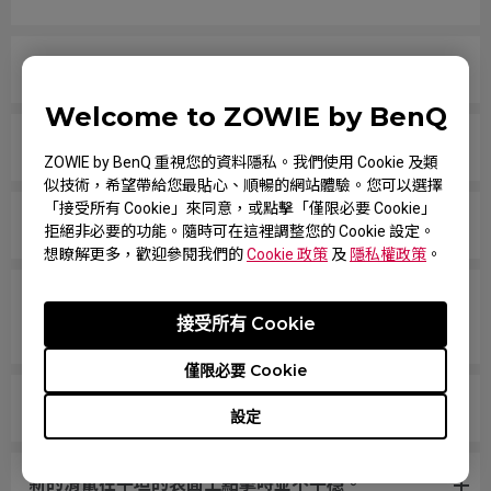
滑鼠按鈕卡住，似乎一直都是按下的狀態
Welcome to ZOWIE by BenQ
滾輪鬆動，快速移動滑鼠時會發出雜音。
ZOWIE by BenQ 重視您的資料隱私。我們使用 Cookie 及類
似技術，希望帶給您最貼心、順暢的網站體驗。您可以選擇
「接受所有 Cookie」來同意，或點擊「僅限必要 Cookie」
PC 無法辨識滑鼠。訊息顯示「未知的 USB 裝置」。
拒絕非必要的功能。隨時可在這裡調整您的 Cookie 設定。
想瞭解更多，歡迎參閱我們的
Cookie 政策
及
隱私權政策
。
游標在畫面邊緣停止不動，必須拔除並重新插回 USB
接受所有 Cookie
插頭，才能移回畫面區域。
僅限必要 Cookie
如何處理滑鼠墊腳脫落的情況?
設定
新的滑鼠在平坦的表面上點擊時並不平穩。