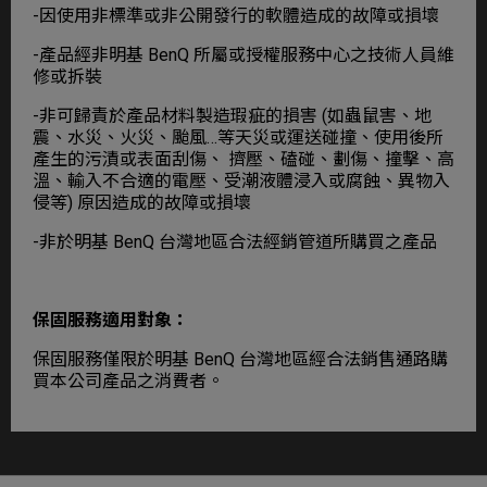
-因使用非標準或非公開發行的軟體造成的故障或損壞
-產品經非明基 BenQ 所屬或授權服務中心之技術人員維
修或拆裝
-非可歸責於產品材料製造瑕疵的損害 (如蟲鼠害、地
震、水災、火災、颱風…等天災或運送碰撞、使用後所
產生的污漬或表面刮傷、 擠壓、磕碰、劃傷、撞擊、高
溫、輸入不合適的電壓、受潮液體浸入或腐蝕、異物入
侵等) 原因造成的故障或損壞
-非於明基 BenQ 台灣地區合法經銷管道所購買之產品
保固服務適用對象：
保固服務僅限於明基 BenQ 台灣地區經合法銷售通路購
買本公司產品之消費者。