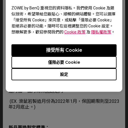
6.若超過保固期或不在保固範圍內，檢測報價不維修將
ZOWIE by BenQ 重視您的資料隱私。我們使用 Cookie 及類
收取檢測費 300 元。
似技術，希望帶給您最貼心、順暢的網站體驗。您可以選擇
「接受所有 Cookie」來同意，或點擊「僅限必要 Cookie」
7.BenQ 保留以上辦法修改之權利。
拒絕非必要的功能。隨時可在這裡調整您的 Cookie 設定。
想瞭解更多，歡迎參閱我們的
Cookie 政策
及
隱私權政策
。
保固期認定：
■ 為確保客戶的權益，請於購買時要求經銷商在保固卡
接受所有 Cookie
上填上產品型號、產品序號和購買日期，
僅限必要 Cookie
且蓋上店章，消費者請保留產品保固卡及購買證明( 如
發票)。產品在保固期內有需要維修服務時，煩請提出
設定
保固卡及購買證明。
■ 如無法提供保固卡及購買憑證時，以產品標籤所示製
造月加一個月為保固起始月。
(EX. 滑鼠若製造月份為2022年1月，保固期限則至2023
年2月底止。)
新品更換判定標準：