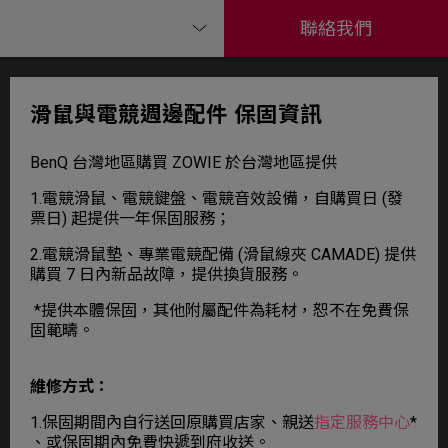
聯絡我們
滑鼠與電競週邊配件 保固資訊
BenQ 台灣地區購買 ZOWIE 於台灣地區提供
1.電競滑鼠、電競鍵盤、電競音效設備，自購買日 (發
票日) 起提供一年保固服務；
2.電競滑鼠墊、專業電競配備 (滑鼠線夾 CAMADE) 提供
購買 7 日內新品故障，提供換貨服務。
*提供本體保固，其他附屬配件為耗材，恕不在免費保
固範疇。
維修方式：
1.保固期間內自行送回原購買店家、親送
指定服務中心
*
、或保固期內免費快遞到府收送。