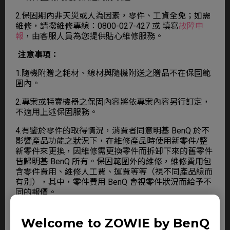
2.保固期內非天災或人為因素，零件、工資全免；
如需
維修，請撥維修專線：0800-027-427 或 填寫
故障申
報
，由客服人員為您提供貼心維修服務。
注意事項：
1.隨機附贈之耗材、線材與隨機附送之贈品不在保固範
圍內。
2.專案或特賣機器之保固內容將依專案內容另行訂定，
不適用上述保固服務。
4.有鑒於零件的取得情況，消費者同意明基 BenQ 於不
影響產品功能之狀況下，在維修產品時使用新零件/整
新零件來更換，因維修需更換零件而拆卸下來的舊零件
皆歸明基 BenQ 所有。保固範圍外的維修，維修費用包
含零件費用、維修人工費、運費等等（視不同產品線而
有別），其中，零件費用 BenQ 會視零件狀況而給予不
同的報價。
5.保固期內送修之機器，若機器停產或缺貨時，導致無
Welcome to ZOWIE by BenQ
法修復時，BenQ 將提供更換良品或同等值它款機型。