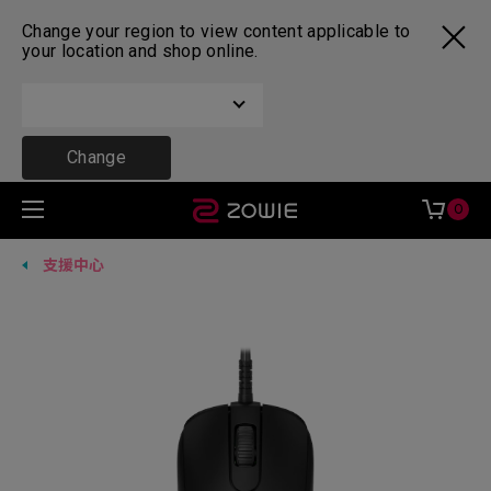
Change your region to view content applicable to
your location and shop online.
Change
0
支援中心