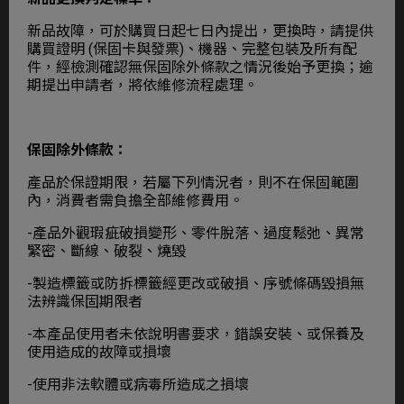
新品故障，可於購買日起七日內提出，更換時，請提供
購買證明 (保固卡與發票)、機器、完整包裝及所有配
件，經檢測確認無保固除外條款之情況後始予更換；逾
期提出申請者，將依維修流程處理。
保固除外條款：
產品於保證期限，若屬下列情況者，則不在保固範圍
內，消費者需負擔全部維修費用。
-產品外觀瑕疵破損變形、零件脫落、過度鬆弛、異常
緊密、斷線、破裂、燒毀
-製造標籤或防拆標籤經更改或破損、序號條碼毀損無
法辨識保固期限者
-本產品使用者未依說明書要求，錯誤安裝、或保養及
使用造成的故障或損壞
-使用非法軟體或病毒所造成之損壞