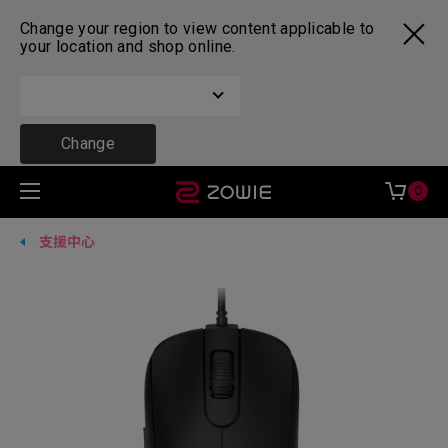
Change your region to view content applicable to
your location and shop online.
Change
0
支援中心