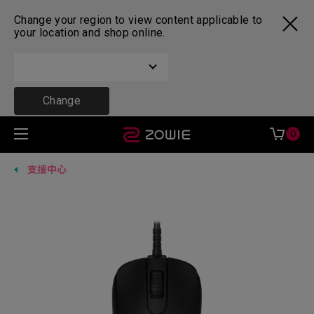
Change your region to view content applicable to
your location and shop online.
Change
0
支援中心