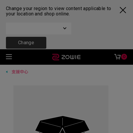
Change your region to view content applicable to
your location and shop online.
Change
0
支援中心