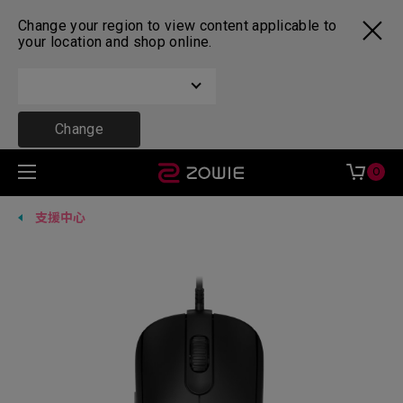
Change your region to view content applicable to
your location and shop online.
Change
0
支援中心