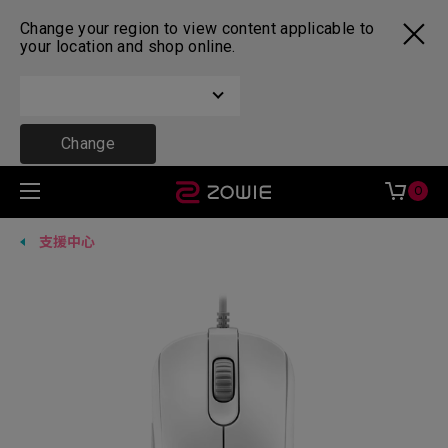
Change your region to view content applicable to
your location and shop online.
Change
0
支援中心