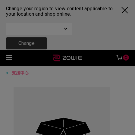
Change your region to view content applicable to
your location and shop online.
Change
0
支援中心