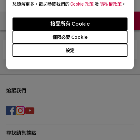
想瞭解更多，歡迎參閱我們的
Cookie 政策
及
隱私權政策
。
聯絡我們
接受所有 Cookie
僅限必要 Cookie
無更改DPI設置，但LED指示燈卻隨機轉換顏色。
設定
追蹤我們
尋找銷售據點