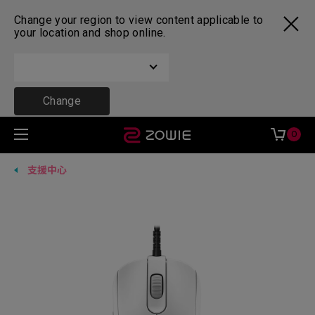
Change your region to view content applicable to
your location and shop online.
Change
0
支援中心