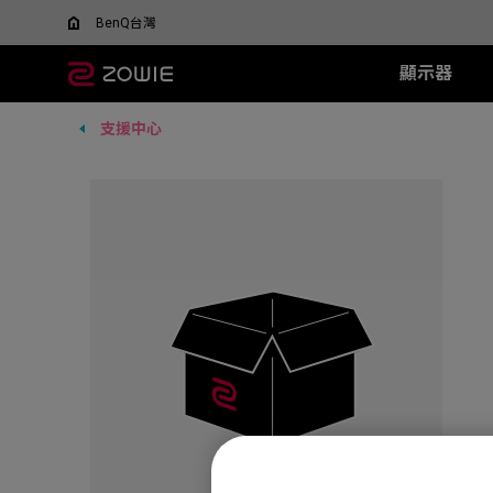
BenQ台灣
顯示器
支援中心
所有顯示器
所有滑鼠
所有滑鼠墊
XL-X+ 系列
無線系列
TR 系列
SR 系列
XL-X 系列
EC 系列
XL-
SR-
F
什麼是 DyAC 技術?
尋找最適合您的滑鼠
600Hz
EC-DW (L/M/S)
H-TR (XL)
H-SR III (XL)
540Hz
EC1 (L)
360H
H-SR-
FK
XL Setting to Share™
ZOWIE x 運動科學
VCT 太平洋聯賽官方指
400Hz
U2-DW
G-TR (L)
G-SR III (L)
240Hz
EC2 (M)
240H
G-SR-
FK
定顯示器
280Hz
FK2-DW
G-SR II (L)
EC3 (S)
144H
G-SR
FK
ZA13-DW
G-SR (L)
G-SR
S2-DW
P-SR (S)
H-SR
U2
G-SR
new
ZA12-DW (New)
H-SR
FK1-DW (New)
new