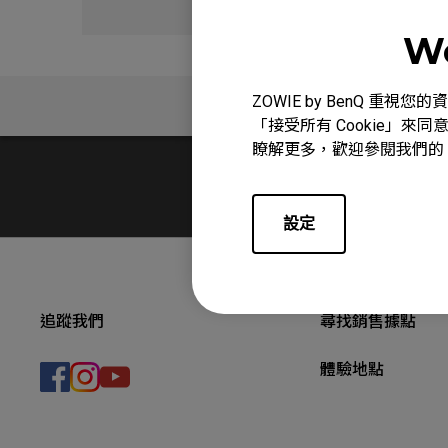
We
ZOWIE by BenQ 
問與答
「接受所有 Cookie」來同
瞭解更多，歡迎參閱我們的
設定
追蹤我們
尋找銷售據點
體驗地點