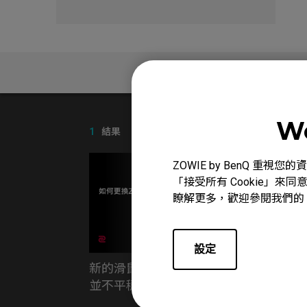
問與答
We
1
結果
ZOWIE by BenQ 
「接受所有 Cookie」來同
瞭解更多，歡迎參閱我們的
設定
新的滑鼠在平坦的表面上點擊時
並不平穩