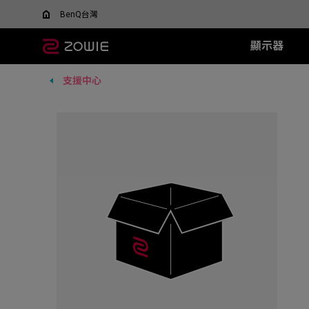
BenQ台灣
顯示器
支援中心
所有顯示器
所有滑鼠
所有滑鼠墊
XL-X+ 系列
無線系列
TR 系列
SR 系列
XL-X 系列
EC 系列
XL-
SR-
F
什麼是 DyAC 技術?
尋找最適合您的滑鼠
600Hz
EC-DW (L/M/S)
H-TR (XL)
H-SR III (XL)
540Hz
EC1 (L)
360H
H-SR-
FK
XL Setting to Share™
ZOWIE x 運動科學
VCT 太平洋聯賽官方指
400Hz
U2-DW
G-TR (L)
G-SR III (L)
240Hz
EC2 (M)
240H
G-SR-
FK
定顯示器
280Hz
FK2-DW
G-SR II (L)
EC3 (S)
144H
G-SR
FK
ZA13-DW
G-SR (L)
G-SR
S2-DW
P-SR (S)
H-SR
U2
G-SR
new
ZA12-DW (New)
H-SR
FK1-DW (New)
new