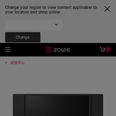
Change your region to view content applicable to
your location and shop online.
Change
0
支援中心