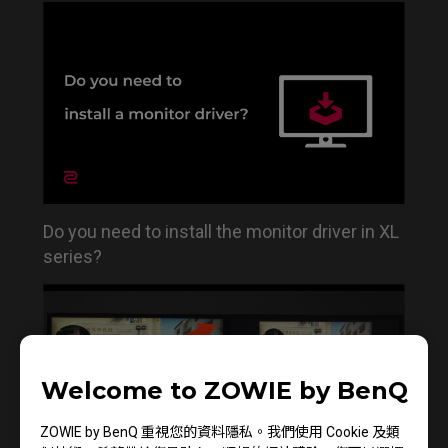
Do you need to install the monitor driver in XL
series?
Welcome to ZOWIE by BenQ
ZOWIE by BenQ 重視您的資料隱私。我們使用 Cookie 及類