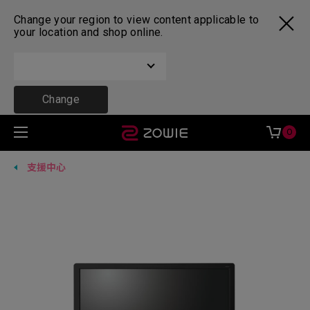
Change your region to view content applicable to
your location and shop online.
Change
0
支援中心