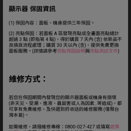
顯示器 保固資訊
(1) 保固內容：面板、機身提供三年保固。
(2) 亮點保固：若面板 A 區發現亮點或全畫面亮點總計
超過 3 點 (即指第 4 點)，得於購買 7 天內 (含) 依新品不
良換貨流程處理；購買 30 天以內 (含)，提供免費更換
面板服務。(詳情請參考
亮點保固說明
與
亮點測試文件
)
維修方式：
若您在保固期間內發現您的顯示器面板或機身有損壞
(非天災、受潮、進液、蟲鼠害或人為因素...等造成)，都
可享有免費維修，及快遞到府收送的維修服務 (僅限台
灣本島)。
如需維修，請撥維修專線：0800-027-427 或填寫
故障