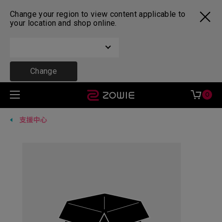
Change your region to view content applicable to
your location and shop online.
Change
0
支援中心