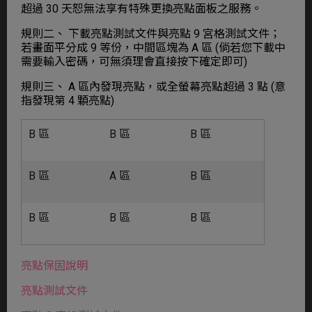
超過 30 天恕無法享有特殊更換亮點面板之服務。
規則二、 下載亮點測試文件與亮點 9 宮格測試文件；
若畫面平分成 9 等份，中間區塊為 A 區 (倘若您下載中
需要輸入密碼，可無須理會直接按下確定即可)
規則三、 A 區內發現亮點，或全螢幕亮點超過 3 點 (意
指發現第 4 顆亮點)
B 區
B 區
B 區
B 區
A 區
B 區
B 區
B 區
B 區
亮點保固說明
亮點測試文件