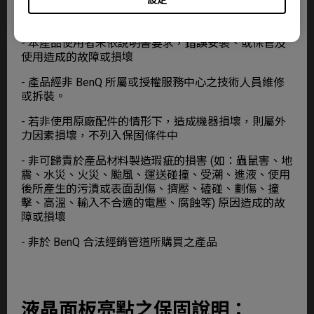
- 產品序號不符或破損不清楚
- 本產品使用者未依說明書要求，錯誤安裝、或保管及
使用造成的故障或損壞
- 產品經非 BenQ 所屬或授權服務中心之技術人員維修
或拆裝。
- 若非使用原廠配件的情形下，造成機器損壞，則屬外
力因素損壞，不列入保固條件中
- 非可歸責於產品材料製造瑕疵的損害 (如：蟲鼠害、地
震、水災、火災、颱風、運送碰撞、受潮、進液、使用
後所產生的污漬或表面刮傷、擠壓、磕碰、劃傷、撞
擊、高溫、輸入不合適的電壓、腐蝕等) 原因造成的故
障或損壞
- 非於 BenQ 合法經銷管道所購買之產品
液晶面板亮點之保固說明：