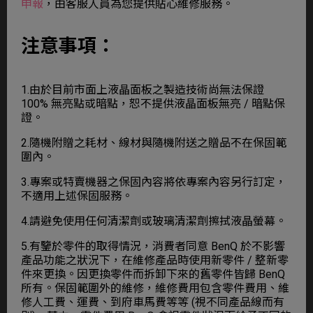
申報
，由客服人員為您提供貼心維修服務。
注意事項：
1.由於目前市面上液晶面板之製造技術尚無法保證
100% 無亮點或暗點，恕不提供液晶面板無亮 / 暗點保
證。
2.隨機附贈之耗材、線材與隨機附送之贈品不在保固範
圍內。
3.專案或特賣機器之保固內容將依專案內容另行訂定，
不適用上述保固服務。
4.請避免使用任何清潔劑或玻璃清潔劑擦拭液晶螢幕。
5.有鑒於零件的取得情況，消費者同意 BenQ 於不影響
產品功能之狀況下，在維修產品時使用新零件 / 整新零
件來更換。因更換零件而拆卸下來的舊零件皆歸 BenQ
所有。保固範圍外的維修，維修費用包含零件費用、維
修人工費、運費、到府車馬費等等 (視不同產品線而有