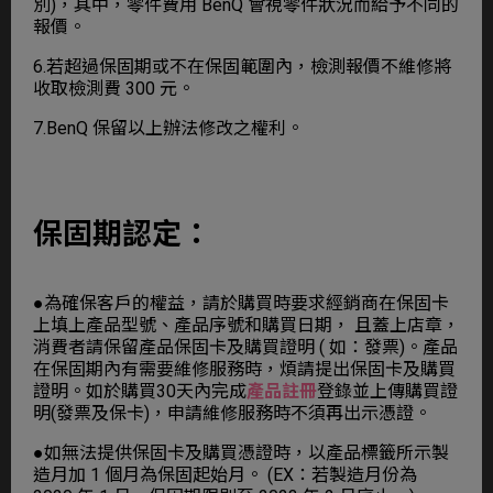
別)，其中，零件費用 BenQ 會視零件狀況而給予不同的
報價。
6.若超過保固期或不在保固範圍內，檢測報價不維修將
收取檢測費 300 元。
7.BenQ 保留以上辦法修改之權利。
保固期認定：
●為確保客戶的權益，請於購買時要求經銷商在保固卡
上填上產品型號、產品序號和購買日期， 且蓋上店章，
消費者請保留產品保固卡及購買證明 ( 如：發票)。產品
在保固期內有需要維修服務時，煩請提出保固卡及購買
證明。如於購買30天內完成
產品註冊
登錄並上傳購買證
明(發票及保卡)，申請維修服務時不須再出示憑證。
●如無法提供保固卡及購買憑證時，以產品標籤所示製
造月加 1 個月為保固起始月。 (EX：若製造月份為