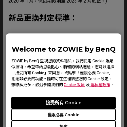
2020 年 1 月，保固期限則至 2023 年 2 月底止。)
新品更換判定標準：
新品故障，可於購買日起 7 日內 (含) 提出，更換時，請
提供購買證明 (保固卡與發票)、機器、完整包裝及所有
配件，經檢測確認無保固除外條款之情況後始予更換；
Welcome to ZOWIE by BenQ
逾期提出申請者，將依維修流程處理。
ZOWIE by BenQ 重視您的資料隱私。我們使用 Cookie 及類
似技術，希望帶給您最貼心、順暢的網站體驗。您可以選擇
「接受所有 Cookie」來同意，或點擊「僅限必要 Cookie」
保固除外條款：
拒絕非必要的功能。隨時可在這裡調整您的 Cookie 設定。
想瞭解更多，歡迎參閱我們的
Cookie 政策
及
隱私權政策
。
產品於保證期限，若屬下列情況者，則不在保固範圍
接受所有 Cookie
內，消費者需負擔全部維修費用。
- 產品外觀瑕疵破損
僅限必要 Cookie
- 保固標籤或防拆標籤經更改或破損
設定