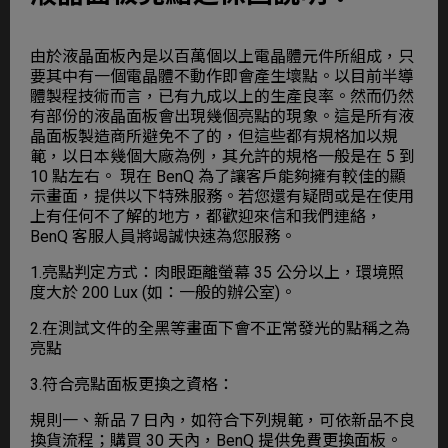
由於液晶面板內是以百萬個以上電晶體元件所組成，只
要其中有一個電晶體不動作即會產生壞點。以目前半導
體製程技術而言，已有九成以上的生產良率。然而仍然
有部份的液晶面板會出現幾個亮點的現象。這是所有液
晶面板製造商所避免不了的，但這些都有規格加以規
範，以日本幾個大廠為例，其允許的規格一般是在 5 到
10 點左右。 現在 BenQ 為了讓客戶能夠擁有較佳的顯
示畫面，提供以下特殊服務。若您還有疑問或是在使用
上有任何不了解的地方，都歡迎來信和我們連絡，
BenQ 客服人員將竭誠快速為您服務。
1.亮點判定方式：肉眼距離螢幕 35 公分以上，環境照
度大於 200 Lux (如：一般的辦公室)。
2.在測試文件的全黑等畫面下會不正常發光的點稱之為
亮點
3.符合亮點面板更換之資格：
規則一、新品 7 日內，如符合下列規範，可依新品不良
換貨流程；購買 30 天內，BenQ 提供免費更換面板。